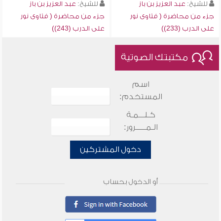
للشيخ:
عبد العزيز بن باز
للشيخ:
عبد العزيز بن باز
جزء من محاضرة ( فتاوى نور
جزء من محاضرة ( فتاوى نور
على الدرب (233))
على الدرب (243))
مكتبتك الصوتية
اسم
المستخدم:
كـلـــمـة
الـمـــــرور:
دخول المشتركين
أو الدخول بحساب