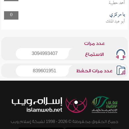
أحمد حطيبة
يا مركزي
0
أبو عبد الملك
عدد مرات
3094993407
الاستماع
عدد مرات الحفظ
839601951
جميع الحقوق محفوظة © 2026 - 1998 لشبكة إسلام ويب