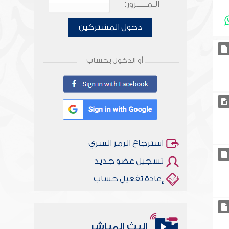
الـمـــــرور:
دخول المشتركين
أو الدخول بحساب
استرجاع الرمز السري
تسجيل عضو جديد
إعادة تفعيل حساب
البث المباشر