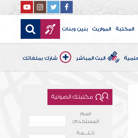
المكتبة
المواريث
بنين وبنات
علمية
البث المباشر
شارك بملفاتك
مكتبتك الصوتية
اسم
المستخدم:
كـلـــمـة