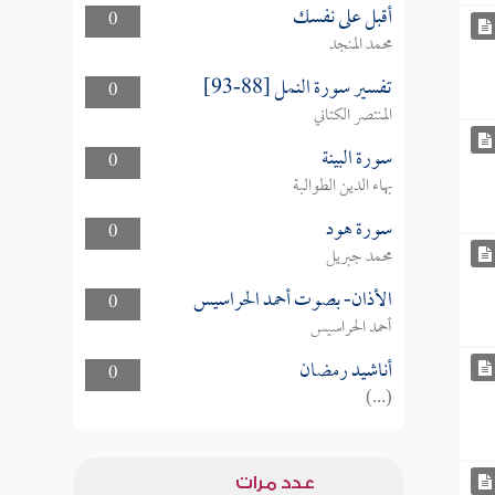
أقبل على نفسك
0
محمد المنجد
تفسير سورة النمل [88-93]
0
المنتصر الكتاني
سورة البينة
0
بهاء الدين الطوالبة
سورة هود
0
محمد جبريل
الأذان- بصوت أحمد الحراسيس
0
أحمد الحراسيس
أناشيد رمضان
0
(...)
عدد مرات