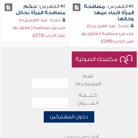
الفهرس:
مصافحة
الفهرس:
حكم
المرأة لأبناء عمها
مصافحة المرأة بحائل
وخالها
للشيخ:
عبد العزيز بن باز
للشيخ:
عبد العزيز بن باز
جزء من محاضرة ( فتاوى نور
جزء من محاضرة ( فتاوى نور
على الدرب (273))
على الدرب (199))
مكتبتك الصوتية
اسم
المستخدم:
كـلـــمـة
الـمـــــرور:
دخول المشتركين
أو الدخول بحساب