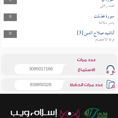
0
محمد ركابي
سورة فصّلت
0
ياسر سلامة
أناشيد صلاح الدين [3]
0
فرقة الاعتصام
عدد مرات
3095017166
الاستماع
عدد مرات الحفظ
839850328