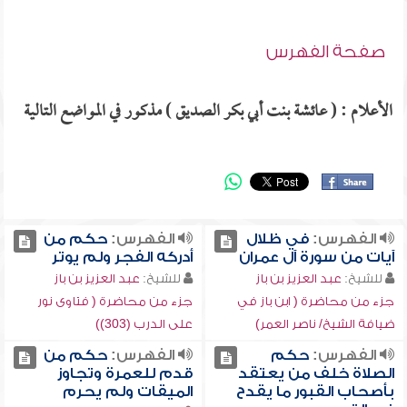
صفحة الفهرس
الأعلام : ( عائشة بنت أبي بكر الصديق ) مذكور في المواضع التالية
الفهرس:
في ظلال
الفهرس:
حكم من
آيات من سورة آل عمران
أدركه الفجر ولم يوتر
للشيخ:
عبد العزيز بن باز
للشيخ:
عبد العزيز بن باز
جزء من محاضرة ( ابن باز في
جزء من محاضرة ( فتاوى نور
ضيافة الشيخ/ ناصر العمر)
على الدرب (303))
الفهرس:
حكم
الفهرس:
حكم من
الصلاة خلف من يعتقد
قدم للعمرة وتجاوز
بأصحاب القبور ما يقدح
الميقات ولم يحرم