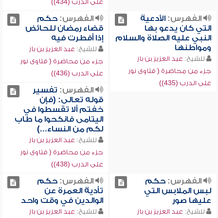
على الدرب (434))
الفهرس:
الأدعية
الفهرس:
حكم
التي كان يدعو بها
قضاء رمضان للحائض
النبي عليه الصلاة والسلام
إذا أفطرت فيه
ومواطنها
للشيخ:
عبد العزيز بن باز
للشيخ:
عبد العزيز بن باز
جزء من محاضرة ( فتاوى نور
جزء من محاضرة ( فتاوى نور
على الدرب (436))
على الدرب (435))
الفهرس:
تفسير
قوله تعالى: (فإن
خفتم ألا تقسطوا في
اليتامى فانكحوا ما طاب
لكم من النساء...)
للشيخ:
عبد العزيز بن باز
جزء من محاضرة ( فتاوى نور
على الدرب (438))
الفهرس:
حكم
الفهرس:
حكم
لبس الملابس التي
تأدية العمرة عن
عليها صور
الوالدين في وقت واحد
للشيخ:
عبد العزيز بن باز
للشيخ:
عبد العزيز بن باز