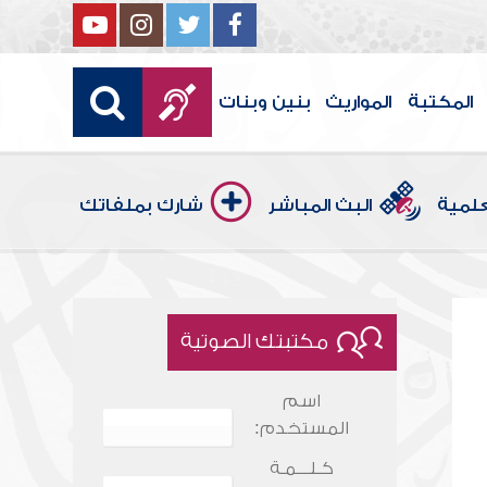
المكتبة
المواريث
بنين وبنات
علمية
البث المباشر
شارك بملفاتك
مكتبتك الصوتية
اسم
المستخدم:
كـلـــمـة