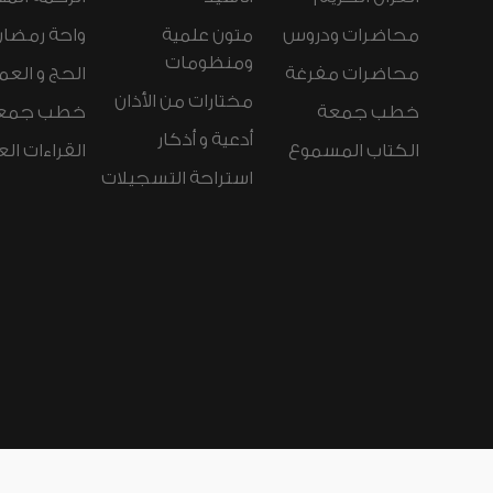
محاضرات ودروس
متون علمية
واحة رمضان
ومنظومات
محاضرات مفرغة
الحج و العم
مختارات من الأذان
خطب جمعة
خطب جمع
أدعية و أذكار
الكتاب المسموع
القراءات ال
استراحة التسجيلات