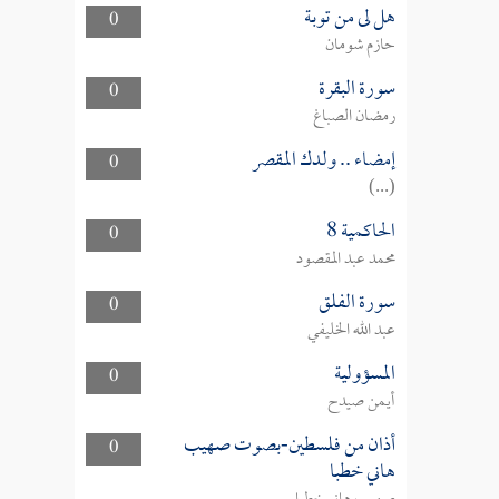
هل لى من توبة
0
حازم شومان
سورة البقرة
0
رمضان الصباغ
إمضاء .. ولدك المقصر
0
(...)
الحاكمية 8
0
محمد عبد المقصود
سورة الفلق
0
عبد الله الخليفي
المسؤولية
0
أيمن صيدح
أذان من فلسطين-بصوت صهيب
0
هاني خطبا