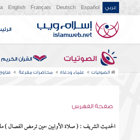
عربي
Español
Deutsch
Français
English
ia
الرئي
الصوتيات
القرآن الكريم
الصوتيات
علماء ودعاة
محاضرات مفرغة
فتاوى ن
صفحة الفهرس
الحديث الشريف : ( صلاة الأوابين حين ترمض الفصال ) مذكو