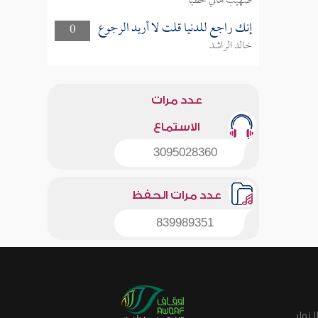
صهيب هاني خطبا
إنك راجع للدنيا قلت لا أريد الرجوع
0
خالد الراشد
عدد مرات
الاستماع
3095028360
عدد مرات الحفظ
839989351
زوار