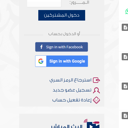
الـمـــــرور:
دخول المشتركين
أو الدخول بحساب
استرجاع الرمز السري
تسجيل عضو جديد
إعادة تفعيل حساب
البث المباشر