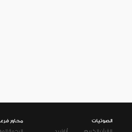
الصوتيات
محاور فرع
القرآن الكريم
أناشيد
الرحمة المه