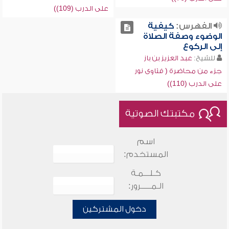
على الدرب (109))
الفهرس:
كيفية
الوضوء وصفة الصلاة
إلى الركوع
للشيخ:
عبد العزيز بن باز
جزء من محاضرة ( فتاوى نور
على الدرب (110))
مكتبتك الصوتية
اسم
المستخدم:
كـلـــمـة
الـمـــــرور:
دخول المشتركين