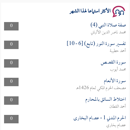
الأكثر استماعا لهذا الشهر
صفة صلاة النبي (4)
0
محمد ناصر الدين الألباني
تفسير سورة النور (تابع) [6 - 10]
0
أحمد حطيبة
سورة القصص
0
محمد أيوب
سورة الأنعام
0
مصحف الحرم المكي لعام 1426هـ
اختلاط السائق بالمحارم
0
أحمد القطان
الحرم المدني 1 - عصام البخارى
0
عصام بخاري