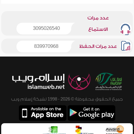
عدد مرات
3095026540
الاستماع
عدد مرات الحفظ
839970968
جميع الحقوق محفوظة © 2026 - 1998 لشبكة إسلام ويب