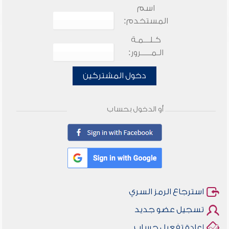
اسم
المستخدم:
كـلـــمـة
الـمـــــرور:
دخول المشتركين
أو الدخول بحساب
استرجاع الرمز السري
تسجيل عضو جديد
إعادة تفعيل حساب