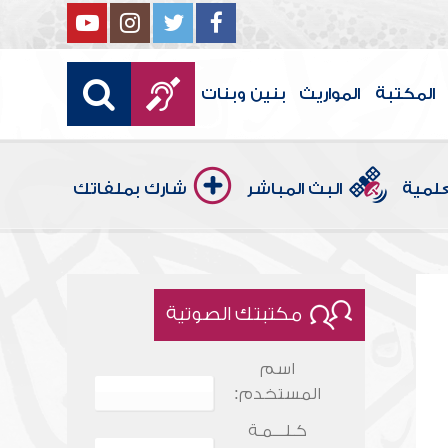
المكتبة
المواريث
بنين وبنات
علمية
البث المباشر
شارك بملفاتك
مكتبتك الصوتية
اسم
المستخدم:
كـلـــمـة