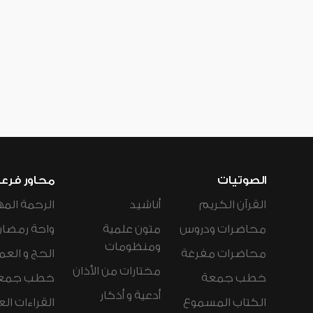
الصوتيات
محاور فرع
القرآن الكريم
أناشيد
الرحمة المه
محاضرات ودروس
متون علمية
واحة رمضان
ومنظومات
محاضرات مفرغة
الحج و العم
مختارات من الأذان
خطب جمعة
خطب جمع
أدعية و أذكار
الكتاب المسموع
القراءات ال