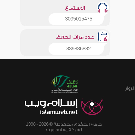
الاستماع
3095015475
عدد مرات الحفظ
839836882
زوار
جميع الحقوق محفوظة © 2026 - 1998
لشبكة إسلام ويب