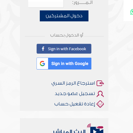
الـمـــــرور:
دخول المشتركين
أو الدخول بحساب
استرجاع الرمز السري
تسجيل عضو جديد
إعادة تفعيل حساب
البث المباشر