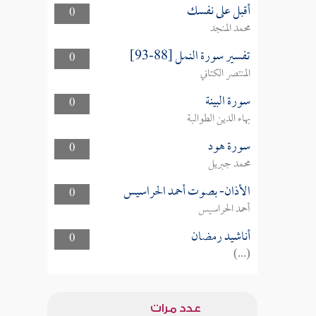
أقبل على نفسك
0
محمد المنجد
تفسير سورة النمل [88-93]
0
المنتصر الكتاني
سورة البينة
0
بهاء الدين الطوالبة
سورة هود
0
محمد جبريل
الأذان- بصوت أحمد الحراسيس
0
أحمد الحراسيس
أناشيد رمضان
0
(...)
عدد مرات