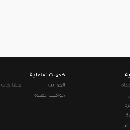
ية
خدمات تفاعلية
داة
المواريث
مشاركات ال
مواقيت الصلاة
رة
ة
عشر