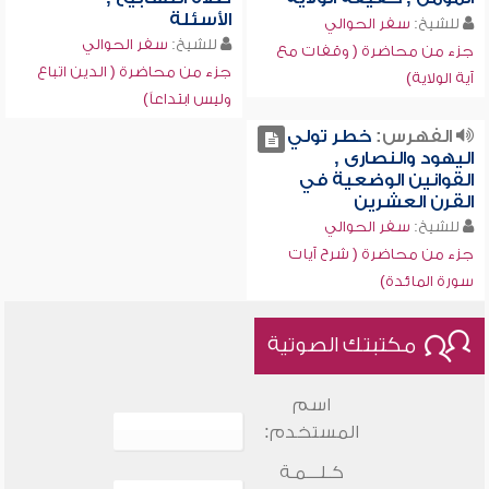
الأسئلة
للشيخ:
سفر الحوالي
للشيخ:
سفر الحوالي
جزء من محاضرة ( وقفات مع
جزء من محاضرة ( الدين اتباع
آية الولاية)
وليس ابتداعاً)
الفهرس:
خطر تولي
اليهود والنصارى ,
القوانين الوضعية في
القرن العشرين
للشيخ:
سفر الحوالي
جزء من محاضرة ( شرح آيات
سورة المائدة)
مكتبتك الصوتية
اسم
المستخدم:
كـلـــمـة