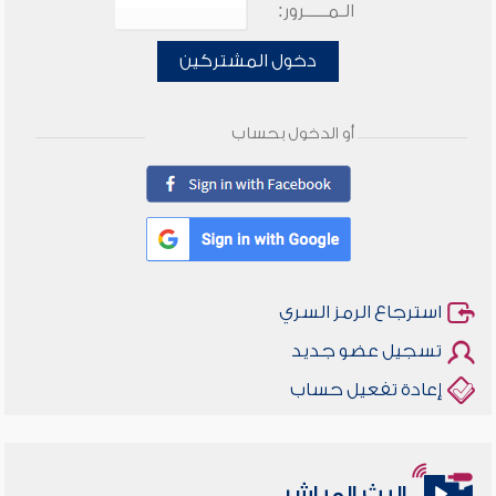
الـمـــــرور:
دخول المشتركين
أو الدخول بحساب
استرجاع الرمز السري
تسجيل عضو جديد
إعادة تفعيل حساب
البث المباشر