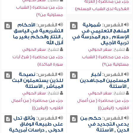
جزء من محاضرة ( العزلة
جزء من محاضرة ( الشباب
الفكرية لدى الشباب المسلم)
مسئولية من؟)
الفهرس:
شمولية
الفهرس:
الأحكام
المنهج التعليمي في
التشريعية في الياسق
الإسلام , دور المدرسة في
, التتار والحكم بغير ما
تربية الأجيال
أنزل الله
للشيخ:
سفر الحوالي
للشيخ:
سفر الحوالي
جزء من محاضرة ( الشباب
جزء من محاضرة ( شرح آيات
مسئولية من؟)
سورة المائدة)
الفهرس:
أخبار
الفهرس:
نصيحة
المسلمين المجاهدين
للذين يستعملون البث
, الأسئلة
المباشر , الأسئلة
للشيخ:
سفر الحوالي
للشيخ:
سفر الحوالي
جزء من محاضرة ( من أعمال
جزء من محاضرة ( من أعمال
القلوب: (اليقين))
القلوب: (اليقين))
الفهرس:
حكم من
الفهرس:
وثائق تدل
يدعي التجديد في
على طبيعة الوفاق
الدين , الأسئلة
الدولي , دراسات أمريكية