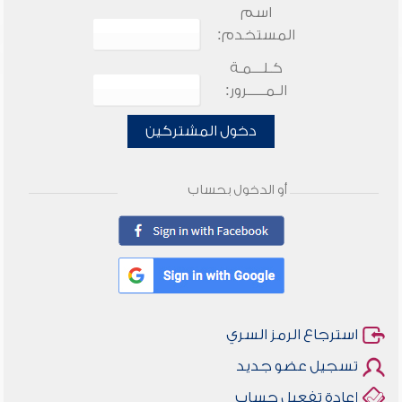
اسم
المستخدم:
كـلـــمـة
الـمـــــرور:
دخول المشتركين
أو الدخول بحساب
استرجاع الرمز السري
تسجيل عضو جديد
إعادة تفعيل حساب