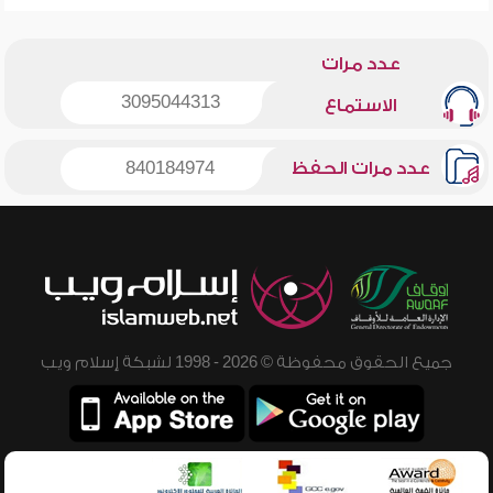
عدد مرات
3095044313
الاستماع
عدد مرات الحفظ
840184974
جميع الحقوق محفوظة © 2026 - 1998 لشبكة إسلام ويب