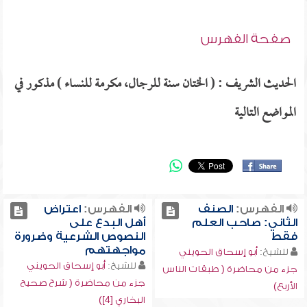
صفحة الفهرس
الحديث الشريف : ( الختان سنة للرجال، مكرمة للنساء ) مذكور في
المواضع التالية
الفهرس:
الصنف
الفهرس:
اعتراض
الثاني: صاحب العلم
أهل البدع على
فقط
النصوص الشرعية وضرورة
مواجهتهم
للشيخ:
أبو إسحاق الحويني
للشيخ:
أبو إسحاق الحويني
جزء من محاضرة ( طبقات الناس
جزء من محاضرة ( شرح صحيح
الأربع)
البخاري [4])