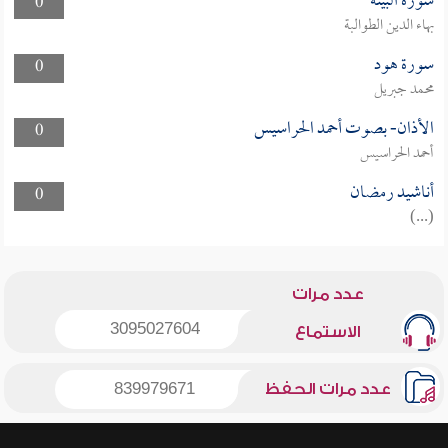
سورة البينة
0
بهاء الدين الطوالبة
سورة هود
0
محمد جبريل
الأذان- بصوت أحمد الحراسيس
0
أحمد الحراسيس
أناشيد رمضان
0
(...)
عدد مرات
3095027604
الاستماع
عدد مرات الحفظ
839979671