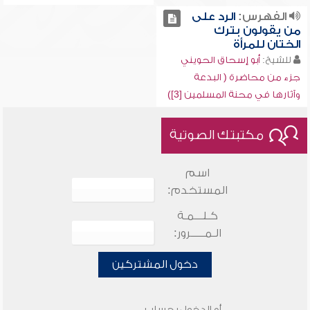
الفهرس:
الرد على
من يقولون بترك
الختان للمرأة
للشيخ:
أبو إسحاق الحويني
جزء من محاضرة ( البدعة
وآثارها في محنة المسلمين [3])
مكتبتك الصوتية
اسم
المستخدم:
كـلـــمـة
الـمـــــرور:
دخول المشتركين