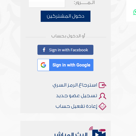
الـمـــــرور:
دخول المشتركين
أو الدخول بحساب
استرجاع الرمز السري
تسجيل عضو جديد
إعادة تفعيل حساب
البث المباشر