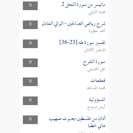
ماتيسر من سورة النحل 2
0
محمد الليثي
شرح رياض الصالحين - الوالي العادل
0
أحمد حطيبة
تفسير سورة طه [23-36]
0
المنتصر الكتاني
سورة الشرح
0
علي الحذيفي
قعقعات
0
محمد المساعد
المسؤولية
0
أيمن صيدح
أذان من فلسطين-بصوت صهيب
0
هاني خطبا