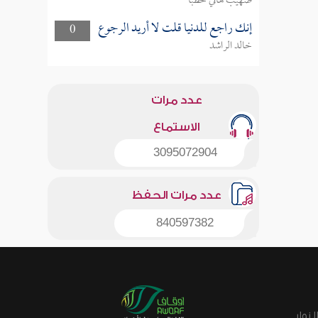
صهيب هاني خطبا
إنك راجع للدنيا قلت لا أريد الرجوع
0
خالد الراشد
عدد مرات
الاستماع
3095072904
عدد مرات الحفظ
840597382
زوار