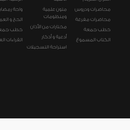
محاضرات ودروس
متون علمية
واحة رمضان
ومنظومات
محاضرات مفرغة
الحج و العم
مختارات من الأذان
خطب جمعة
خطب جمع
أدعية و أذكار
الكتاب المسموع
القراءات ال
استراحة التسجيلات