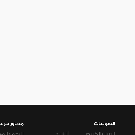
الصوتيات
محاور فرع
القرآن الكريم
أناشيد
الرحمة المه