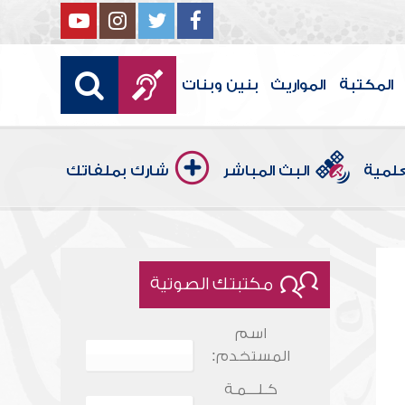
المكتبة
المواريث
بنين وبنات
علمية
البث المباشر
شارك بملفاتك
مكتبتك الصوتية
اسم
المستخدم:
كـلـــمـة