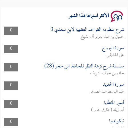
سلسلة محاضرات نفحات رمضانية 1444هـ
الأكثر استماعا لهذا الشهر
شرح منظومة القواعد الفقهية لابن سعدي 3
0
حسين بن عبد العزيز آل الشيخ
سورة البروج
0
علي الحذيفي
سلسلة شرح نزهة النظر للحافظ ابن حجر (28)
0
حاتم بن عارف الشريف
سورة الحديد
0
عبد الباسط عبد الصمد
أسير الخطايا
0
أبو زياد ( طارق جابر )
تيكوندوا
0