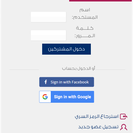
اسم
المستخدم:
كـلـــمـة
الـمـــــرور:
دخول المشتركين
أو الدخول بحساب
استرجاع الرمز السري
تسجيل عضو جديد