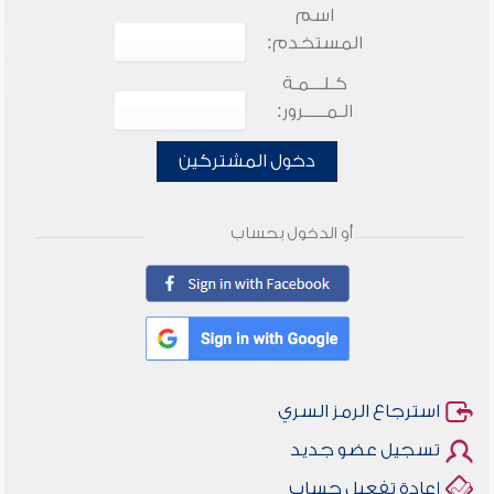
اسم
المستخدم:
كـلـــمـة
الـمـــــرور:
دخول المشتركين
أو الدخول بحساب
استرجاع الرمز السري
تسجيل عضو جديد
إعادة تفعيل حساب