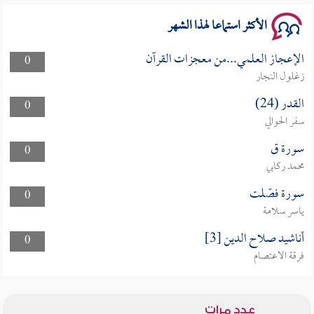
الأكثر استماعا لهذا الشهر
الإعجاز العلمي...من معجزات القرآن
0
زغلول النجار
القدر (24)
0
سفر الحوالي
سورة ق
0
محمد ركابي
سورة فصّلت
0
ياسر سلامة
أناشيد صلاح الدين [3]
0
فرقة الاعتصام
عدد مرات