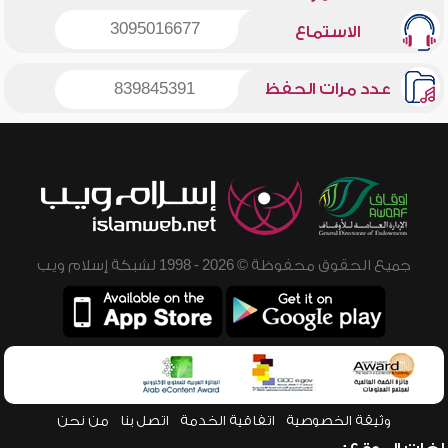
3095016677
الاستماع
عدد مرات الحفظ
839845391
جميع الحقوق محفوظة © 2026 - 1998 لشبكة إسلام ويب
وثيقة الخصوصية
اتفاقية الخدمة
اتصل بنا
من نحن