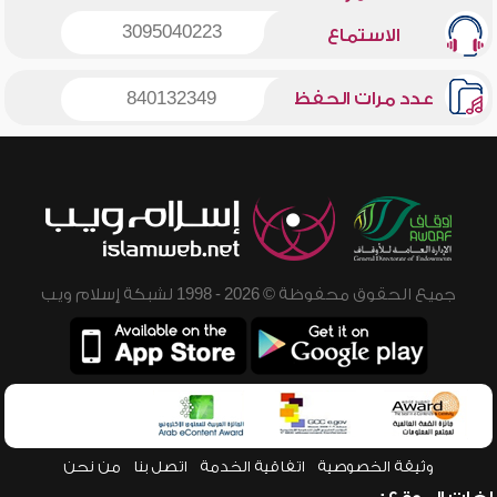
3095040223
الاستماع
عدد مرات الحفظ
840132349
جميع الحقوق محفوظة © 2026 - 1998 لشبكة إسلام ويب
وثيقة الخصوصية
اتفاقية الخدمة
اتصل بنا
من نحن