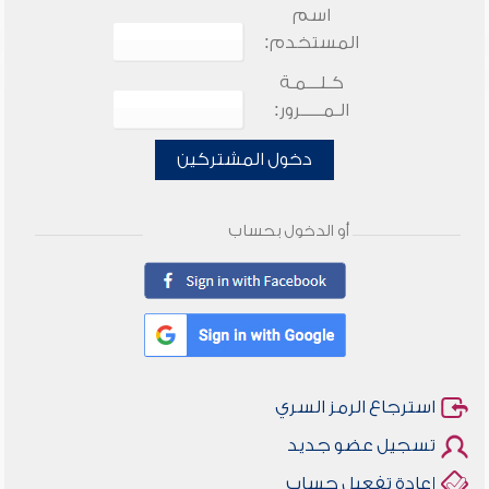
اسم
المستخدم:
كـلـــمـة
الـمـــــرور:
دخول المشتركين
أو الدخول بحساب
استرجاع الرمز السري
تسجيل عضو جديد
إعادة تفعيل حساب