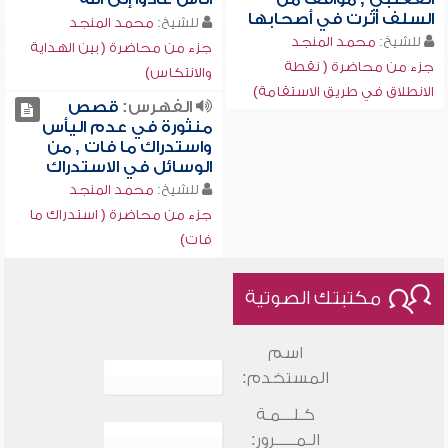
السلف أثرت في أصحابها
للشيخ:
محمد المنجد
للشيخ:
محمد المنجد
جزء من محاضرة ( بين الهداية
جزء من محاضرة ( نقطة
والانتكاس)
الانطلاق في طريق الاستقامة)
الفهرس:
قصص
منثورة في عدم اليأس
واستدراك ما فات , من
الوسائل في الاستدراك
للشيخ:
محمد المنجد
جزء من محاضرة ( استدراك ما
فات)
مكتبتك الصوتية
اسم
المستخدم:
كـلـــمـة
الـمـــــرور: