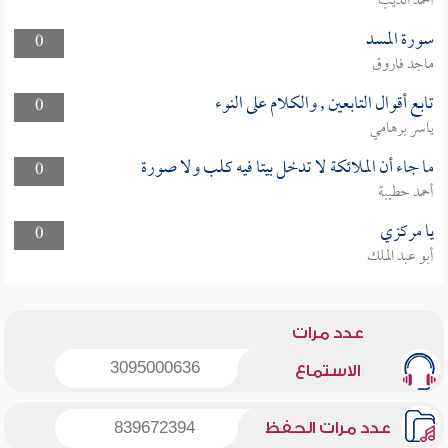
أحمد الديب
سورة المسد
0
ماجد فاروق
تابع أقوال التابعين , والكلام على النوء
0
ياسر برهامي
ما جاء أن الملائكة لا تدخل بيتا فيه كلب ولا صورة
0
أحمد حطيبة
يا مركزي
0
أبو عبد الملك
عدد مرات
3095000636
الاستماع
عدد مرات الحفظ
839672394