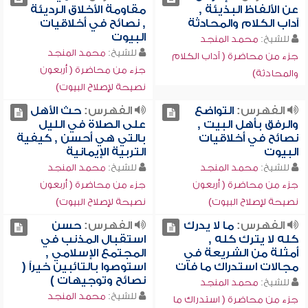
عن الألفاظ البذيئة ,
مقاومة الأخلاق الرديئة
آداب الكلام والمحادثة
, نصائح في أخلاقيات
البيوت
للشيخ:
محمد المنجد
للشيخ:
محمد المنجد
جزء من محاضرة ( آداب الكلام
جزء من محاضرة ( أربعون
والمحادثة)
نصيحة لإصلاح البيوت)
الفهرس:
التواضع
الفهرس:
حث الأهل
والرفق بأهل البيت ,
على الصلاة في الليل
نصائح في أخلاقيات
بالتي هي أحسن , كيفية
البيوت
التربية الإيمانية
للشيخ:
محمد المنجد
للشيخ:
محمد المنجد
جزء من محاضرة ( أربعون
جزء من محاضرة ( أربعون
نصيحة لإصلاح البيوت)
نصيحة لإصلاح البيوت)
الفهرس:
ما لا يدرك
الفهرس:
حسن
كله لا يترك كله ,
استقبال المذنب في
أمثلة من الشريعة في
المجتمع الإسلامي ,
مجالات استدراك ما فات
استوصوا بالتائبين خيراً (
نصائح وتوجيهات )
للشيخ:
محمد المنجد
للشيخ:
محمد المنجد
جزء من محاضرة ( استدراك ما