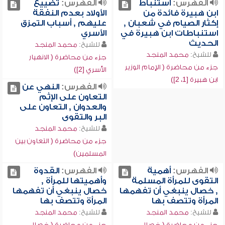
الفهرس:
استنباط
الفهرس:
تضييع
ابن هبيرة فائدة من
الأولاد بعدم النفقة
إكثار الصيام في شعبان ,
عليهم , أسباب التمزق
استنباطات ابن هبيرة في
الأسري
الحديث
للشيخ:
محمد المنجد
للشيخ:
محمد المنجد
جزء من محاضرة ( الانهيار
جزء من محاضرة ( الإمام الوزير
الأُسري [2])
ابن هبيرة [1، 2])
الفهرس:
النهي عن
التعاون على الإثم
والعدوان , التعاون على
البر والتقوى
للشيخ:
محمد المنجد
جزء من محاضرة ( التعاون بين
المسلمين)
الفهرس:
أهمية
الفهرس:
القدوة
التقوى للمرأة المسلمة
وأهميتها للمرأة ,
, خصال ينبغي أن تفهمها
خصال ينبغي أن تفهمها
المرأة وتتصف بها
المرأة وتتصف بها
للشيخ:
محمد المنجد
للشيخ:
محمد المنجد
جزء من محاضرة ( خصال
جزء من محاضرة ( خصال