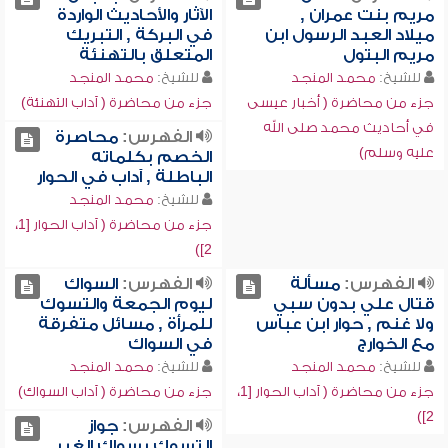
مريم بنت عمران ,
الآثار والأحاديث الواردة
ميلاد العبد الرسول ابن
في البركة , التبريك
مريم البتول
المتعلق بالتهنئة
للشيخ:
محمد المنجد
للشيخ:
محمد المنجد
جزء من محاضرة ( أخبار عيسى
جزء من محاضرة ( آداب التهنئة)
في أحاديث محمد صلى الله
الفهرس:
محاصرة
عليه وسلم)
الخصم بكلماته
الباطلة , آداب في الحوار
للشيخ:
محمد المنجد
جزء من محاضرة ( آداب الحوار [1،
2])
الفهرس:
مسألة
الفهرس:
السواك
قتال علي بدون سبي
ليوم الجمعة والتسوك
ولا غنم , حوار ابن عباس
للمرأة , مسائل متفرقة
مع الخوارج
في السواك
للشيخ:
محمد المنجد
للشيخ:
محمد المنجد
جزء من محاضرة ( آداب الحوار [1،
جزء من محاضرة ( آداب السواك)
2])
الفهرس:
جواز
التسوك بسواك الغير