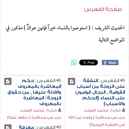
صفحة الفهرس
الحديث الشريف : ( استوصوا بالنساء خيراً فإنهن عوانٌ ) مذكور في
المواضع التالية
الفهرس:
النفقة
الفهرس:
حكم
على الزوجة من أسباب
المعاشرة بالمعروف
القوامة , الرجال قوامون
والأدلة عليها , من حقوق
على النساء (الحكم
الزوجة: المعاشرة
والأسباب)
بالمعروف
للشيخ:
محمد المنجد
للشيخ:
محمد المنجد
جزء من محاضرة ( وصايا من الله
جزء من محاضرة ( حقها عليه)
في العشرة الزوجية)
الفهرس:
معرفة