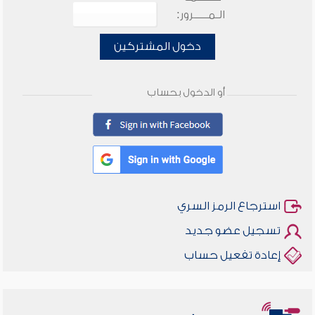
الـمـــــرور:
دخول المشتركين
أو الدخول بحساب
استرجاع الرمز السري
تسجيل عضو جديد
إعادة تفعيل حساب