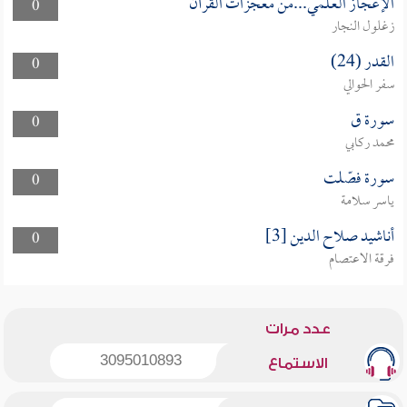
الإعجاز العلمي...من معجزات القرآن
0
زغلول النجار
القدر (24)
0
سفر الحوالي
سورة ق
0
محمد ركابي
سورة فصّلت
0
ياسر سلامة
أناشيد صلاح الدين [3]
0
فرقة الاعتصام
عدد مرات
3095010893
الاستماع