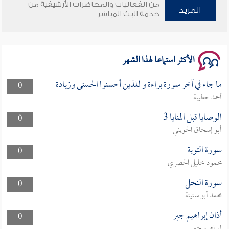
وأمنهم من خوف 9
من الفعاليات والمحاضرات الأرشيفية من
المزيد
خدمة البث المباشر
سلسلة محاضرات نفحات رمضانية 1444هـ
الأكثر استماعا لهذا الشهر
ما جاء في آخر سورة براءة و للذين أحسنوا الحسنى وزيادة
0
أحمد حطيبة
الوصايا قبل المنايا 3
0
أبو إسحاق الحويني
سورة التوبة
0
محمود خليل الحصري
سورة النحل
0
محمد أبو سنينة
أذان إبراهيم جبر
0
إبراهيم جبر