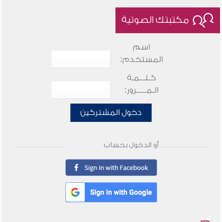
مكتبتك الصوتية
اسم
المستخدم:
كـلـــمـة
الـمـــــرور:
دخول المشتركين
أو الدخول بحساب