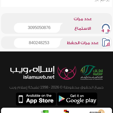
عدد مرات
3095050876
الاستماع
عدد مرات الحفظ
840248253
جميع الحقوق محفوظة © 2026 - 1998 لشبكة إسلام ويب