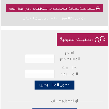
نسخة نصية للطباعة , شرح منظومة رشف الشمول في أصول الفقه
لابن بدران [9] للشيخ : عبد العزيز بن مرزوق الطريفي
مكتبتك الصوتية
اسم
المستخدم:
كـلـــمـة
الـمـــــرور:
دخول المشتركين
أو الدخول بحساب