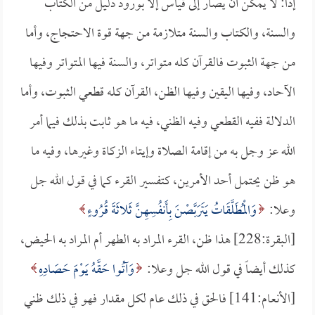
إذاً: لا يمكن أن يصار إلى قياس إلا بورود دليل من الكتاب
والسنة، والكتاب والسنة متلازمة من جهة قوة الاحتجاج، وأما
من جهة الثبوت فالقرآن كله متواتر، والسنة فيها المتواتر وفيها
الآحاد، وفيها اليقين وفيها الظن، القرآن كله قطعي الثبوت، وأما
الدلالة ففيه القطعي وفيه الظني، فيه ما هو ثابت بذلك فيما أمر
الله عز وجل به من إقامة الصلاة وإيتاء الزكاة وغيرها، وفيه ما
هو ظن يحتمل أحد الأمرين، كتفسير القرء كما في قول الله جل
وعلا:
وَالْمُطَلَّقَاتُ يَتَرَبَّصْنَ بِأَنفُسِهِنَّ ثَلاثَةَ قُرُوءٍ
[البقرة:228] هذا ظن، القرء المراد به الطهر أم المراد به الحيض،
كذلك أيضاً في قول الله جل وعلا:
وَآتُوا حَقَّهُ يَوْمَ حَصَادِهِ
[الأنعام:141] فالحق في ذلك عام لكل مقدار فهو في ذلك ظني