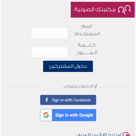
مكتبتك الصوتية
اسم
المستخدم:
كـلـــمـة
الـمـــــرور:
دخول المشتركين
أو الدخول بحساب
استرجاع الرمز السري