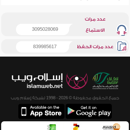
عدد مرات
3095028069
الاستماع
عدد مرات الحفظ
839985617
جميع الحقوق محفوظة © 2026 - 1998 لشبكة إسلام ويب