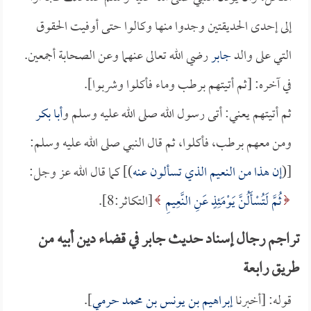
إلى إحدى الحديقتين وجدوا منها وكالوا حتى أوفيت الحقوق
التي على والد
جابر
رضي الله تعالى عنهما وعن الصحابة أجمعين.
في آخره: [ثم أتيتهم برطب وماء فأكلوا وشربوا].
ثم أتيتهم يعني: أتى رسول الله صلى الله عليه وسلم و
أبا بكر
ومن معهم برطب، فأكلوا، ثم قال النبي صلى الله عليه وسلم:
[(
إن هذا من النعيم الذي تسألون عنه
)] كما قال الله عز وجل:
ثُمَّ لَتُسْأَلُنَّ يَوْمَئِذٍ عَنِ النَّعِيمِ
[التكاثر:8].
تراجم رجال إسناد حديث جابر في قضاء دين أبيه من
طريق رابعة
قوله: [أخبرنا
إبراهيم بن يونس بن محمد حرمي
].