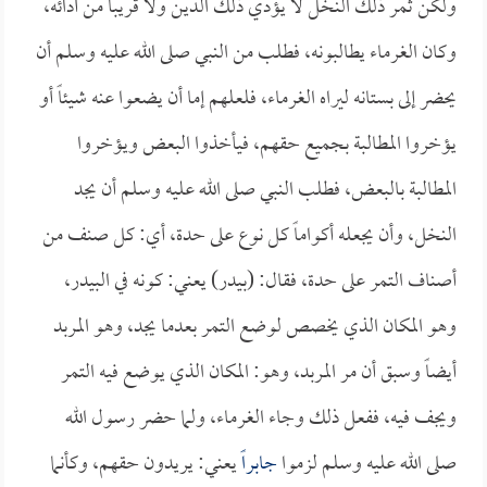
ولكن ثمر ذلك النخل لا يؤدي ذلك الدين ولا قريباً من أدائه،
وكان الغرماء يطالبونه، فطلب من النبي صلى الله عليه وسلم أن
يحضر إلى بستانه ليراه الغرماء، فلعلهم إما أن يضعوا عنه شيئاً أو
يؤخروا المطالبة بجميع حقهم، فيأخذوا البعض ويؤخروا
المطالبة بالبعض، فطلب النبي صلى الله عليه وسلم أن يجد
النخل، وأن يجعله أكواماً كل نوع على حدة، أي: كل صنف من
أصناف التمر على حدة، فقال: (بيدر) يعني: كونه في البيدر،
وهو المكان الذي يخصص لوضع التمر بعدما يجد، وهو المربد
أيضاً وسبق أن مر المربد، وهو: المكان الذي يوضع فيه التمر
ويجف فيه، ففعل ذلك وجاء الغرماء، ولما حضر رسول الله
صلى الله عليه وسلم لزموا
جابراً
يعني: يريدون حقهم، وكأنما