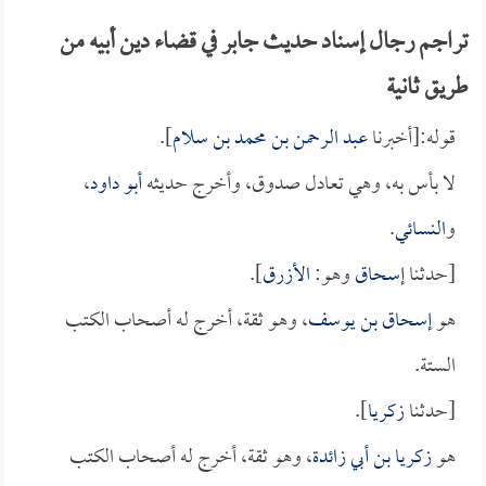
تراجم رجال إسناد حديث جابر في قضاء دين أبيه من
طريق ثانية
قوله:[أخبرنا
عبد الرحمن بن محمد بن سلام
].
لا بأس به، وهي تعادل صدوق، وأخرج حديثه
أبو داود
،
و
النسائي
.
[حدثنا
إسحاق
وهو:
الأزرق
].
هو
إسحاق بن يوسف
، وهو ثقة، أخرج له أصحاب الكتب
الستة.
[حدثنا
زكريا
].
هو
زكريا بن أبي زائدة
، وهو ثقة، أخرج له أصحاب الكتب