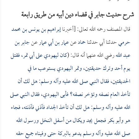
شرح حديث جابر في قضاء دين أبيه من طريق رابعة
قال المصنف رحمه الله تعالى: [أخبرنا
إبراهيم بن يونس بن محمد
حرمي
حدثنا أبي حدثنا
حماد
عن
عمار بن أبي عمار
عن
جابر بن
عبد الله
رضي الله عنهما أنه قال: (
كان ليهودي على أبي تمر، فقتل
يوم أحد وترك حديقتين، وتمر اليهودي يستوعب ما في
الحديقتين، فقال النبي صلى الله عليه وآله وسلم: هل لك أن
تأخذ العام نصفه وتؤخر نصفه؟ فأبى اليهودي، فقال النبي صلى
الله عليه وآله وسلم: هل لك أن تأخذ الجداد فآذني فآذنته، فجاء
هو و
أبو بكر
فجعل يجد ويكال من أسفل النخل ورسول الله
صلى الله عليه وآله وسلم يدعو بالبركة حتى وفيناه جميع حقه