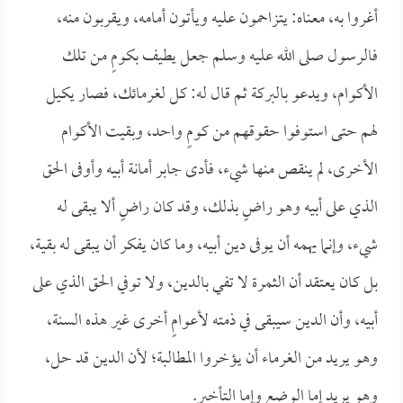
أغروا به، معناه: يتزاحمون عليه ويأتون أمامه، ويقربون منه،
فالرسول صلى الله عليه وسلم جعل يطيف بكومٍ من تلك
الأكوام، ويدعو بالبركة ثم قال له: كل لغرمائك، فصار يكيل
لهم حتى استوفوا حقوقهم من كومٍ واحد، وبقيت الأكوام
الأخرى، لم ينقص منها شيء، فأدى جابر أمانة أبيه وأوفى الحق
الذي على أبيه وهو راضٍ بذلك، وقد كان راضٍ ألا يبقى له
شيء، وإنما يهمه أن يوفى دين أبيه، وما كان يفكر أن يبقى له بقية،
بل كان يعتقد أن الثمرة لا تفي بالدين، ولا توفي الحق الذي على
أبيه، وأن الدين سيبقى في ذمته لأعوامٍ أخرى غير هذه السنة،
وهو يريد من الغرماء أن يؤخروا المطالبة؛ لأن الدين قد حل،
وهو يريد إما الوضع وإما التأخير.