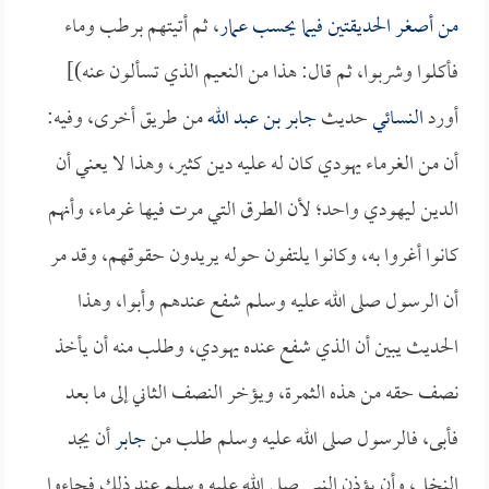
من أصغر الحديقتين فيما يحسب
عمار
، ثم أتيتهم برطب وماء
فأكلوا وشربوا، ثم قال: هذا من النعيم الذي تسألون عنه)]
أورد
النسائي
حديث
جابر بن عبد الله
من طريق أخرى، وفيه:
أن من الغرماء يهودي كان له عليه دين كثير، وهذا لا يعني أن
الدين ليهودي واحد؛ لأن الطرق التي مرت فيها غرماء، وأنهم
كانوا أغروا به، وكانوا يلتفون حوله يريدون حقوقهم، وقد مر
أن الرسول صلى الله عليه وسلم شفع عندهم وأبوا، وهذا
الحديث يبين أن الذي شفع عنده يهودي، وطلب منه أن يأخذ
نصف حقه من هذه الثمرة، ويؤخر النصف الثاني إلى ما بعد
فأبى، فالرسول صلى الله عليه وسلم طلب من
جابر
أن يجد
النخل، وأن يؤذن النبي صلى الله عليه وسلم عند ذلك فجاءوا