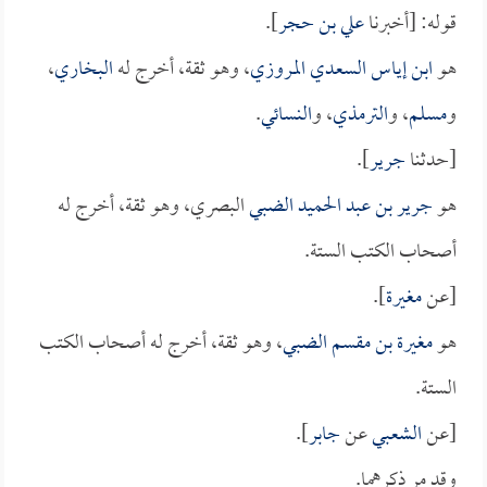
قوله: [أخبرنا
علي بن حجر
].
هو
ابن إياس السعدي المروزي
، وهو ثقة، أخرج له
البخاري
،
و
مسلم
، و
الترمذي
، و
النسائي
.
[حدثنا
جرير
].
هو
جرير بن عبد الحميد الضبي
البصري، وهو ثقة، أخرج له
أصحاب الكتب الستة.
[عن
مغيرة
].
هو
مغيرة بن مقسم الضبي
، وهو ثقة، أخرج له أصحاب الكتب
الستة.
[عن
الشعبي
عن
جابر
].
وقد مر ذكرهما.