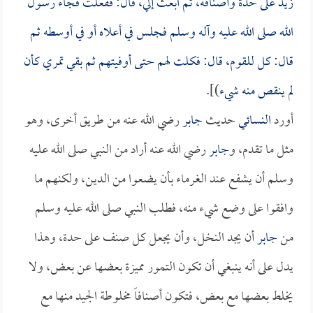
زيد على حدة وأصنافه، ثم ابعث إلي، قال: ففعلت فجاء رسول
الله صلى الله عليه وآله وسلم فجلس في أعلاه أو في أوسطه ثم
قال: كل للقوم، قال: فكلت لهم حتى أوفيتهم ثم بقي تمري كأن
لم ينقص منه شيء
)].
أورد
النسائي
حديث
جابر
رضي الله عنه من طريق أخرى، وهو
مثل ما تقدم، و
جابر
رضي الله عنه أراد من النبي صلى الله عليه
وسلم أن يشفع عند الغرماء بأن يضعوا من الدين، ولكنهم ما
وافقوا على وضع شيء منه، فطلب النبي صلى الله عليه وسلم
من
جابر
أن يجد النخل، وأن يجعل كل صنف على حدة، وهذا
يدل على أنه ينبغي أن تكون التمور مميزة بعضها عن بعض، ولا
يخلط بعضها مع بعض، فتكون أصنافاً مخلوطة الجيد منها مع