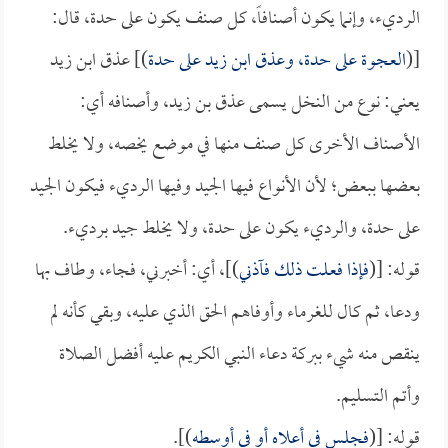
الرديء، وإنما يكون أصنافاً، كل صنف يكون على حدة، قال:
[(
العجوة على حدة، وعذق ابن زيد على حدة
)] عذق ابن زيد
يعني: نوع من النخل يسمى عذق بن زيد، وأصنافه أي:
الأصناف الأخرى كل صنف منها في موضع يخصه، ولا يخلط
بعضها ببعض؛ لأن الأنواع فيها الجيد وفيها الرديء فيكون الجيد
على حدة، والرديء يكون على حدة، ولا يخلط جيد برديء.
قوله: [(
فإذا فعلت ذلك فآذني
)]، أي: أخبرني، فجاء، وطاف بها
ودعا، ثم كال للغرماء وأوفاهم الحق الذي عليه، وبقي كأنه لم
ينقص منه شيء ببركة دعاء النبي الكريم عليه أفضل الصلاة
وأتم التسليم.
قوله: [(
فجلس في أعلاه أو في أوسطه
)].