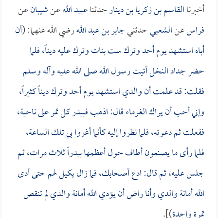
أخبرنا
القاسم بن زكريا بن دينار
حدثنا
عبيد الله
عن
شيبان
عن
فراس
عن
الشعبي
حدثني
جابر بن عبد الله
رضي الله عنهما: (
أن
أباه استشهد يوم أحد وترك ست بنات وترك عليه ديناً، فلما
حضر جداد النخل أتيت رسول الله صلى الله عليه وآله وسلم
فقلت: قد علمت أن والدي استشهد يوم أحد وترك ديناً كثيراً،
وإني أحب أن يراك الغرماء قال: اذهب فبيدر كل تمر على ناحية،
ففعلت ثم دعوته، فلما نظروا إليه كأنما أغروا بي تلك الساعة،
فلما رأى ما يصنعون أطاف حول أعظمها بيدراً ثلاث مرات، ثم
جلس عليه، ثم قال: ادع أصحابك، فما زال يكيل لهم حتى أدى
الله أمانة والدي وأنا راض أن يؤدي الله أمانة والدي لم تنقص
تمرة واحدة
)].