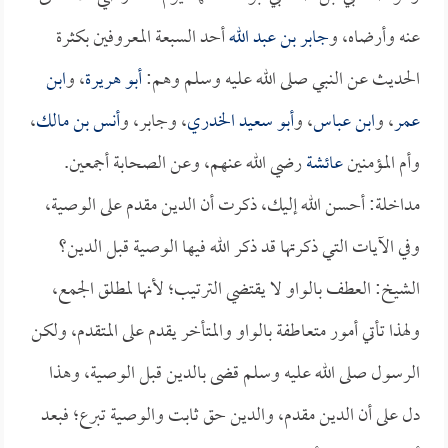
عنه وأرضاه، و
جابر بن عبد الله
أحد السبعة المعروفين بكثرة
الحديث عن النبي صلى الله عليه وسلم وهم:
أبو هريرة
، و
ابن
عمر
، و
ابن عباس
، و
أبو سعيد الخدري
، وجابر، و
أنس بن مالك
،
وأم المؤمنين
عائشة
رضي الله عنهم، وعن الصحابة أجمعين.
مداخلة: أحسن الله إليك، ذكرت أن الدين مقدم على الوصية،
وفي الآيات التي ذكرتها قد ذكر الله فيها الوصية قبل الدين؟
الشيخ: العطف بالواو لا يقتضي الترتيب؛ لأنها لمطلق الجمع،
ولهذا تأتي أمور متعاطفة بالواو والمتأخر يقدم على المتقدم، ولكن
الرسول صلى الله عليه وسلم قضى بالدين قبل الوصية، وهذا
دل على أن الدين مقدم، والدين حق ثابت والوصية تبرع؛ فبعد