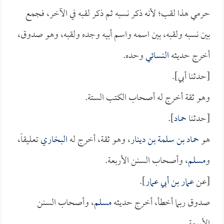
حرمي هذا لقب؛ لأنه ذكر نسبه ثم ذكر لقبه في الآخر، فجمع
بين نسبه ولقبه، بين اسمه واسم أبيه وجده ولقبه، وهو صدوق،
أخرج حديثه
النسائي
وحده.
[حدثنا أبي].
وهو ثقة أخرج له أصحاب الكتب الستة.
[حدثنا
حماد
].
هو
حماد بن سلمة بن دينار
، وهو ثقة، أخرج له
البخاري
تعليقاً،
و
مسلم
، وأصحاب السنن الأربعة.
[عن
عمار بن أبي عمار
].
صدوق ربما أخطأ، أخرج حديثه
مسلم
، وأصحاب السنن