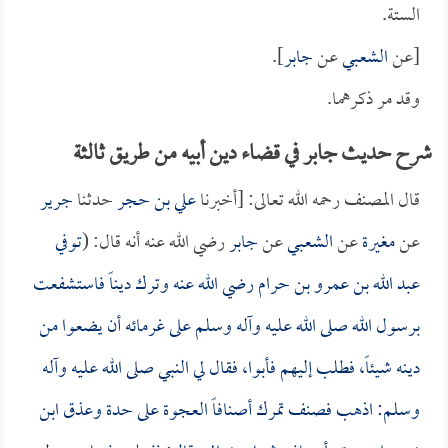
الستة.
[عن
الشعبي
عن
جابر
].
وقد مر ذكرهما.
شرح حديث جابر في قضاء دين أبيه من طريق ثالثة
قال المصنف رحمه الله تعالى: [أخبرنا
علي بن حجر
حدثنا
جرير
عن
مغيرة
عن
الشعبي
عن
جابر
رضي الله عنه أنه قال: (
توفي
عبد الله بن عمرو بن حرام
رضي الله عنه وترك ديناً فاستشفعت
برسول الله صلى الله عليه وآله وسلم على غرمائه أن يضعوا من
دينه شيئاً، فطلب إليهم فأبوا، فقال لي النبي صلى الله عليه وآله
وسلم: اذهب فصنف تمرك أصنافاً العجوة على حدة وعذق ابن