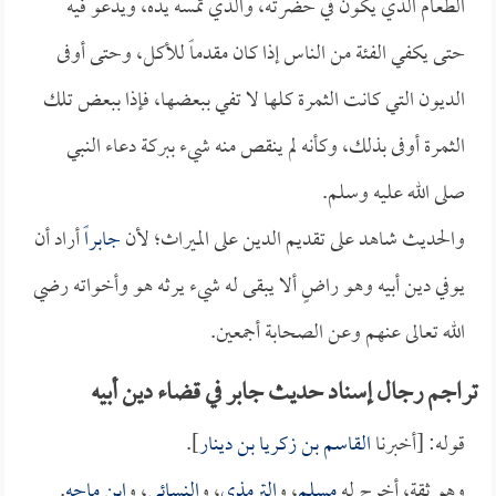
الطعام الذي يكون في حضرته، والذي تمسه يده، ويدعو فيه
حتى يكفي الفئة من الناس إذا كان مقدماً للأكل، وحتى أوفى
الديون التي كانت الثمرة كلها لا تفي ببعضها، فإذا ببعض تلك
الثمرة أوفى بذلك، وكأنه لم ينقص منه شيء ببركة دعاء النبي
صلى الله عليه وسلم.
والحديث شاهد على تقديم الدين على الميراث؛ لأن
جابراً
أراد أن
يوفي دين أبيه وهو راضٍ ألا يبقى له شيء يرثه هو وأخواته رضي
الله تعالى عنهم وعن الصحابة أجمعين.
تراجم رجال إسناد حديث جابر في قضاء دين أبيه
قوله: [أخبرنا
القاسم بن زكريا بن دينار
].
وهو ثقة، أخرج له
مسلم
، و
الترمذي
، و
النسائي
، و
ابن ماجه
.