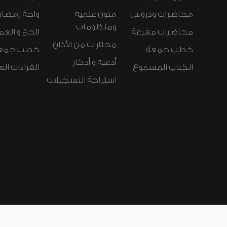
محاضرات ودروس
متون علمية
واحة رمضان
ومنظومات
محاضرات مفرغة
الحج و العم
مختارات من الأذان
خطب جمعة
خطب جمع
أدعية و أذكار
الكتاب المسموع
القراءات ال
استراحة التسجيلات