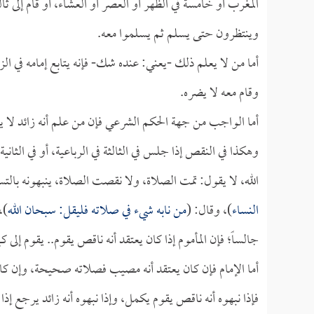
المغرب أو خامسة في الظهر أو العصر أو العشاء، أو قام إلى ثالث
وينتظرون حتى يسلم ثم يسلموا معه.
أما من لا يعلم ذلك -يعني: عنده شك- فإنه يتابع إمامه في ا
وقام معه لا يضره.
أما الواجب من جهة الحكم الشرعي فإن من علم أنه زائد لا يق
وهكذا في النقص إذا جلس في الثالثة في الرباعية، أو في الثانية ف
الله، لا يقول: تمت الصلاة، ولا نقصت الصلاة، ينبهونه بالتس
النساء
)، وقال: (
من نابه شيء في صلاته فليقل: سبحان الله
)،
جالساً؛ فإن المأموم إذا كان يعتقد أنه ناقص يقوم.. يقوم إلى
أما الإمام فإن كان يعتقد أنه مصيب فصلاته صحيحة، وإن كان
فإذا نبهوه أنه ناقص يقوم يكمل، وإذا نبهوه أنه زائد يرجع إذا ك