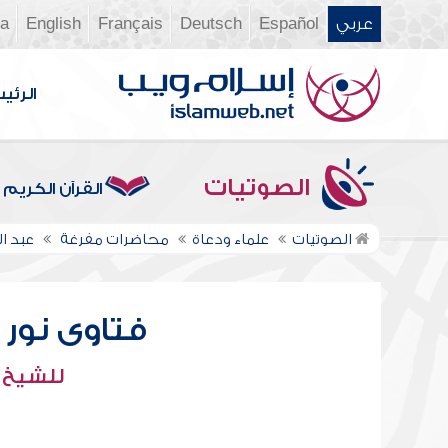
عربي
Español
Deutsch
Français
English
ia
الرئي
الصوتيات
القرآن الكريم
الصوتيات
علماء ودعاة
محاضرات مفرغة
عبد ال
فتاوى نور عل
للشيخ : 