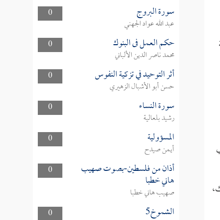
سورة البروج
0
عبد الله عواد الجهني
حكم العمل فى البنوك
0
محمد ناصر الدين الألباني
أثر التوحيد في تزكية النفوس
0
حسن أبو الأشبال الزهيري
سورة النساء
0
رشيد بلعالية
المسؤولية
0
ي
أيمن صيدح
أذان من فلسطين-بصوت صهيب
0
هاني خطبا
ك،
صهيب هاني خطبا
الشموخ5
0