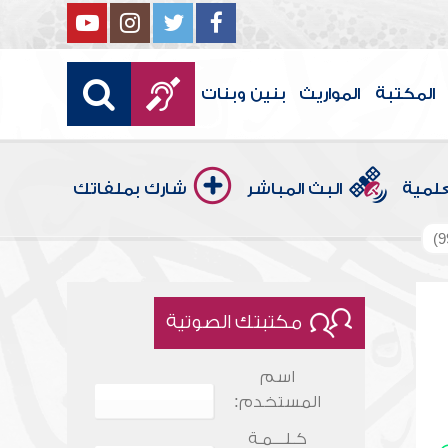
المكتبة
المواريث
بنين وبنات
علمية
البث المباشر
شارك بملفاتك
مكتبتك الصوتية
اسم
المستخدم:
كـلـــمـة