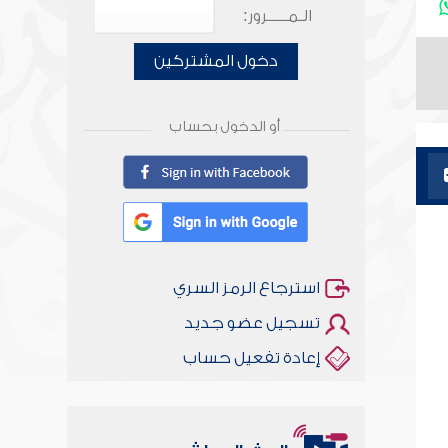
الـمـــــرور:
دخول المشتركين
أو الدخول بحساب
استرجاع الرمز السري
تسجيل عضو جديد
إعادة تفعيل حساب