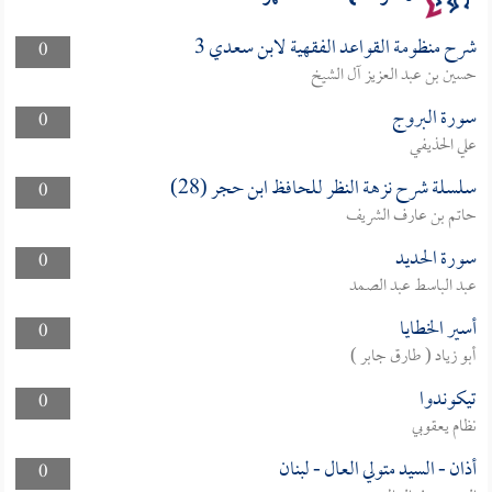
شرح منظومة القواعد الفقهية لابن سعدي 3
0
حسين بن عبد العزيز آل الشيخ
سورة البروج
0
علي الحذيفي
سلسلة شرح نزهة النظر للحافظ ابن حجر (28)
0
حاتم بن عارف الشريف
سورة الحديد
0
عبد الباسط عبد الصمد
أسير الخطايا
0
أبو زياد ( طارق جابر )
تيكوندوا
0
نظام يعقوبي
أذان - السيد متولي العال - لبنان
0