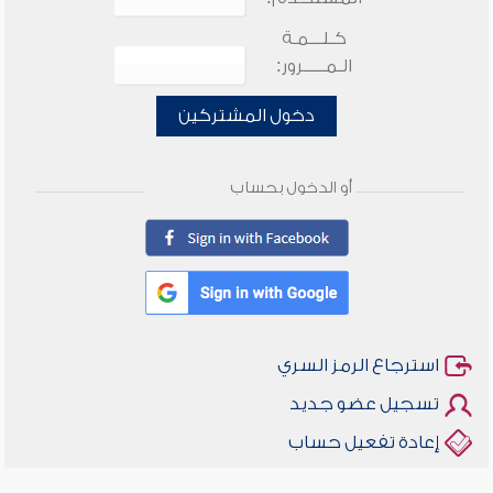
كـلـــمـة
الـمـــــرور:
دخول المشتركين
أو الدخول بحساب
استرجاع الرمز السري
تسجيل عضو جديد
إعادة تفعيل حساب