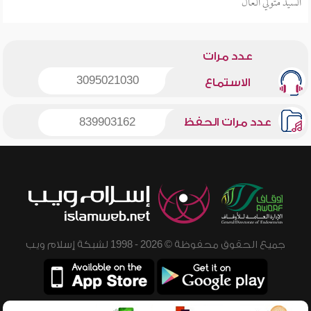
السيد متولي العال
عدد مرات
3095021030
الاستماع
عدد مرات الحفظ
839903162
جميع الحقوق محفوظة © 2026 - 1998 لشبكة إسلام ويب