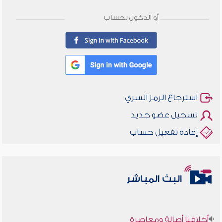
أو الدخول بحساب
استرجاع الرمز السري
تسجيل عضو جديد
إعادة تفعيل حساب
البث المباشر
أخلاقنا أصالة ومعاصرة