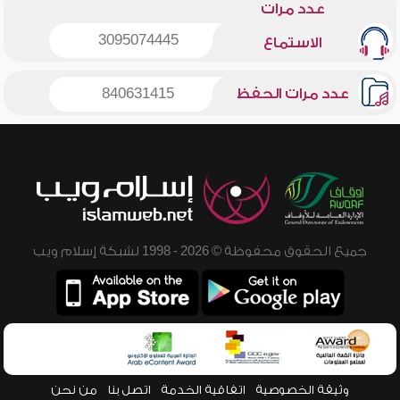
عدد مرات
3095074445
الاستماع
عدد مرات الحفظ
840631415
جميع الحقوق محفوظة © 2026 - 1998 لشبكة إسلام ويب
وثيقة الخصوصية
اتفاقية الخدمة
اتصل بنا
من نحن