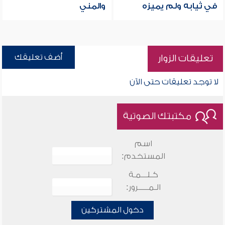
في ثيابه ولم يميزه
والمني
أضف تعليقك
تعليقات الزوار
لا توجد تعليقات حتى الآن
مكتبتك الصوتية
اسم
المستخدم:
كـلـــمـة
الـمـــــرور:
دخول المشتركين