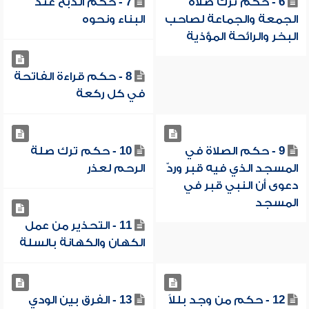
6 - حكم ترك صلاة
7 - حكم الذبح عند
الجمعة والجماعة لصاحب
البناء ونحوه
البخر والرائحة المؤذية
8 - حكم قراءة الفاتحة
في كل ركعة
9 - حكم الصلاة في
10 - حكم ترك صلة
المسجد الذي فيه قبر وردّ
الرحم لعذر
دعوى أن النبي قبر في
المسجد
11 - التحذير من عمل
الكهان والكهانة بالسلة
12 - حكم من وجد بللاً
13 - الفرق بين الودي