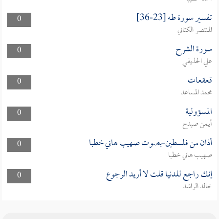
تفسير سورة طه [23-36]
0
المنتصر الكتاني
سورة الشرح
0
علي الحذيفي
قعقعات
0
محمد المساعد
المسؤولية
0
أيمن صيدح
أذان من فلسطين-بصوت صهيب هاني خطبا
0
صهيب هاني خطبا
إنك راجع للدنيا قلت لا أريد الرجوع
0
خالد الراشد