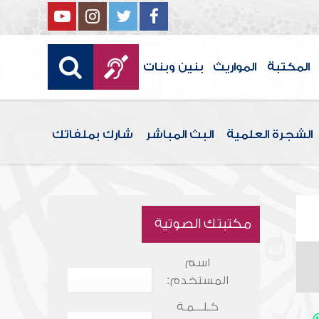
المكتبة
المواريث
بنين وبنات
الشجرة العلمية
البث المباشر
شارك بملفاتك
مكتبتك الصوتية
اسم
المستخدم:
كـلـــمـة