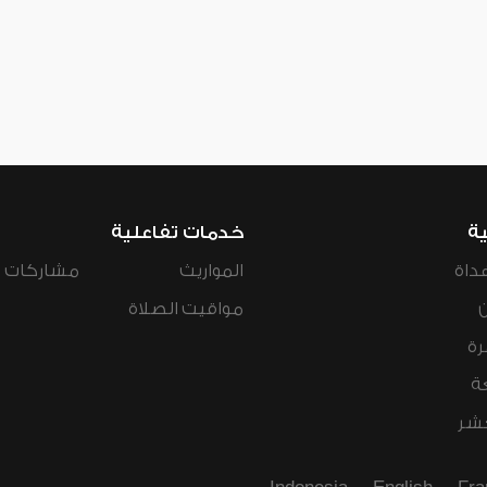
ية
خدمات تفاعلية
داة
المواريث
مشاركات ال
مواقيت الصلاة
رة
ة
عشر