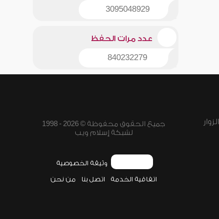
3095048929
عدد مرات الحفظ
840232279
زوار
جميع الحقوق محفوظة © 2026 - 1998
لشبكة إسلام ويب
وثيقة الخصوصية
اتفاقية الخدمة
اتصل بنا
من نحن