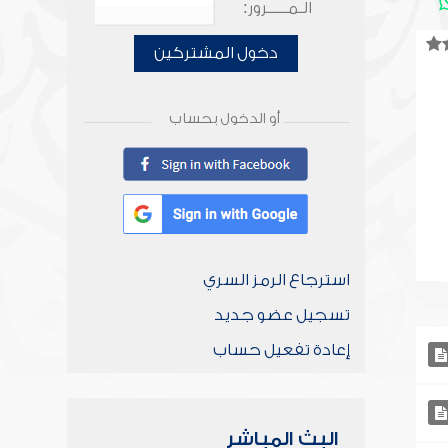
الـمـــــرور:
دخول المشتركين
أو الدخول بحساب
استرجاع الرمز السري
تسجيل عضو جديد
إعادة تفعيل حساب
البث المباشر