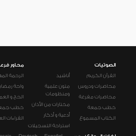
الصوتيات
محاور فرع
القرآن الكريم
أناشيد
الرحمة المه
محاضرات ودروس
متون علمية
واحة رمضان
ومنظومات
محاضرات مفرغة
الحج و العم
مختارات من الأذان
خطب جمعة
خطب جمع
أدعية و أذكار
الكتاب المسموع
القراءات ال
استراحة التسجيلات