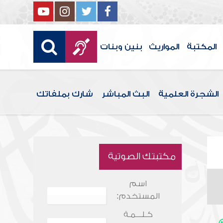
المكتبة
المواريث
بنين وبنات
الشجرة العلمية
البث المباشر
شارك بملفاتك
مكتبتك الصوتية
اسم
المستخدم:
كـلـــمـة