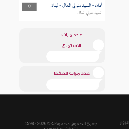
أذان - السيد متولي العال - لبنان
0
السيد متولي العال
عدد مرات
الاستماع
عدد مرات الحفظ
زوار
جميع الحقوق محفوظة © 2026 - 1998
لشبكة إسلام ويب