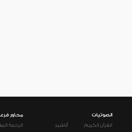
الصوتيات
محاور فرع
القرآن الكريم
أناشيد
الرحمة المه