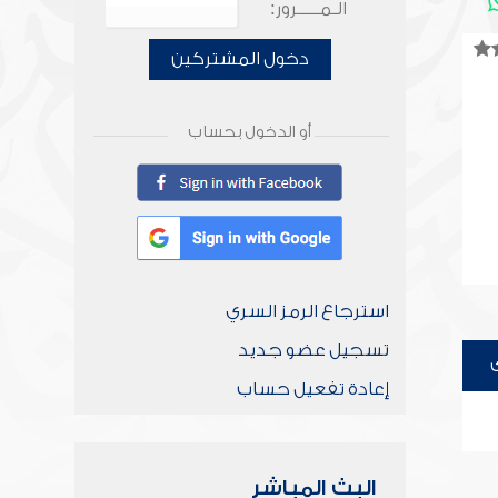
الـمـــــرور:
دخول المشتركين
أو الدخول بحساب
استرجاع الرمز السري
تسجيل عضو جديد
إعادة تفعيل حساب
البث المباشر