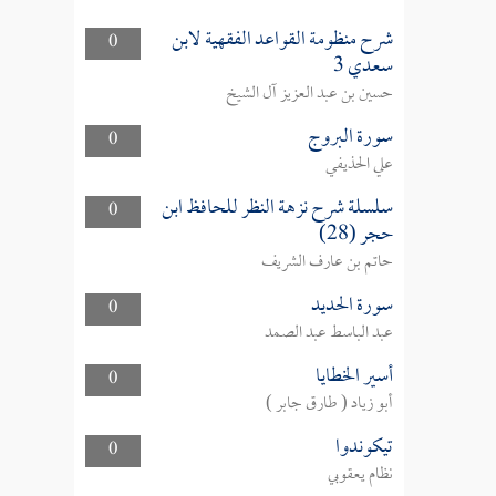
شرح منظومة القواعد الفقهية لابن
0
سعدي 3
حسين بن عبد العزيز آل الشيخ
سورة البروج
0
علي الحذيفي
سلسلة شرح نزهة النظر للحافظ ابن
0
حجر (28)
حاتم بن عارف الشريف
سورة الحديد
0
عبد الباسط عبد الصمد
أسير الخطايا
0
أبو زياد ( طارق جابر )
تيكوندوا
0
نظام يعقوبي