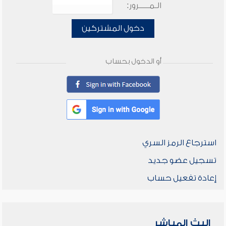
الـمـــــرور:
دخول المشتركين
أو الدخول بحساب
استرجاع الرمز السري
تسجيل عضو جديد
إعادة تفعيل حساب
البث المباشر