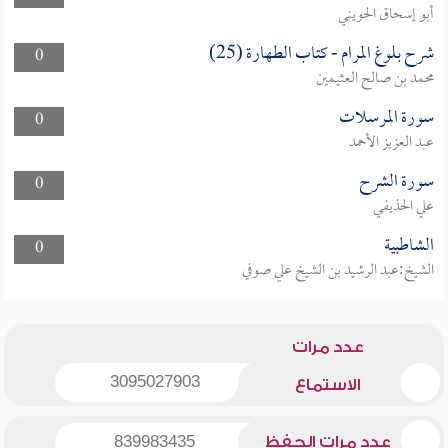
أبو إسحاق الحويني
شرح بلوغ المرام - كتاب الطهارة (25)
0
محمد بن صالح العثيمين
سورة المرسلات
0
عبد العزيز الأحمد
سورة الشرح
0
علي الحذيفي
الشاطبية
0
الشيخ:عبد الرشيد بن الشيخ علي صوفي
عدد مرات
3095027903
الاستماع
عدد مرات الحفظ
839983435