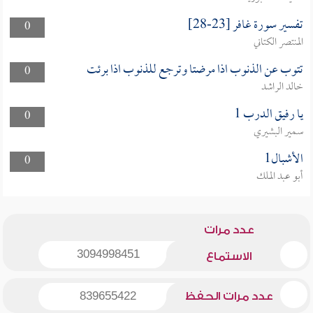
تفسير سورة غافر [23-28]
0
المنتصر الكتاني
تتوب عن الذنوب اذا مرضتا وترجع للذنوب اذا برئت
0
خالد الراشد
يا رفيق الدرب 1
0
سمير البشيري
الأشبال1
0
أبو عبد الملك
عدد مرات
3094998451
الاستماع
عدد مرات الحفظ
839655422