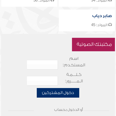
المواد: 94
المواد: 56
صابر دياب
المواد: 45
مكتبتك الصوتية
اسم
المستخدم:
كـلـــمـة
الـمـــــرور:
دخول المشتركين
أو الدخول بحساب