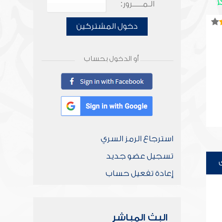
الـمـــــرور:
دخول المشتركين
أو الدخول بحساب
استرجاع الرمز السري
تسجيل عضو جديد
إعادة تفعيل حساب
البث المباشر