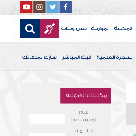
المكتبة
المواريث
بنين وبنات
الشجرة العلمية
البث المباشر
شارك بملفاتك
مكتبتك الصوتية
اسم
المستخدم:
كـلـــمـة