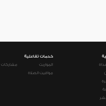
ية
خدمات تفاعلية
داة
المواريث
مشاركات ال
مواقيت الصلاة
رة
ة
عشر