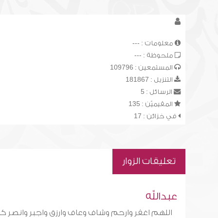
معلومات : ---
ملحوظة : ---
المستمعين : 109796
التنزيل : 181867
الرسائل : 5
المقيميّن : 135
في خزائن : 17
تعليقات الزوار
عبدالله
اللهم اغفر وارحم وشاف وعاف وارزق واجبر وانصر كل