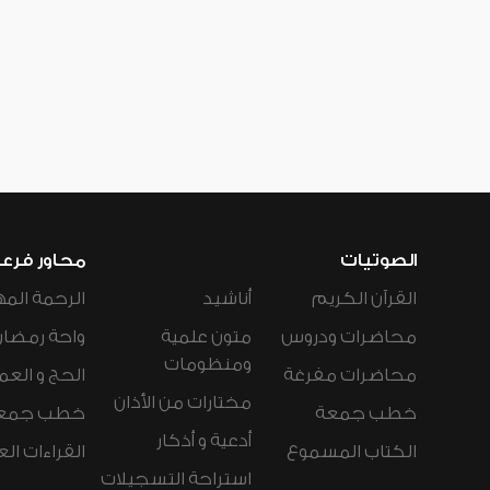
الصوتيات
محاور فرع
القرآن الكريم
أناشيد
الرحمة المه
محاضرات ودروس
متون علمية
واحة رمضان
ومنظومات
محاضرات مفرغة
الحج و العم
مختارات من الأذان
خطب جمعة
خطب جمع
أدعية و أذكار
الكتاب المسموع
القراءات ال
استراحة التسجيلات