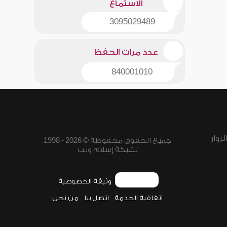
الاستماع
3095029489
عدد مرات الحفظ
840001010
زوار
جميع الحقوق محفوظة © 2026 - 1998
لشبكة إسلام ويب
وثيقة الخصوصية
اتفاقية الخدمة
اتصل بنا
من نحن