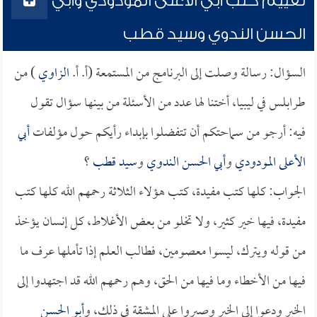
تقييم كتب أبي الأعلى المودودي وأبي
الحسن الندوي وسيد قطب
السؤال: رسالة وصلت إلى البرنامج من المستمعة (أ. أ.
الزاوي
) من
طرابلس في ليبيا، أختنا لها عدد من الأسئلة من بينها سؤال تقول
فيه: أرجو من سماحتكم أن تتفضلوا بإبداء رأيكم حول مؤلفات
أبي
الأعلى المودودي
و
أبي الحسن الندوي
و
سيد قطب
؟
الجواب: كلها كتب مفيدة، كتب هؤلاء الثلاثة رحمهم الله كلها كتب
مفيدة، فيها خير كثير، ولا تخلو من بعض الأغلاط، كل إنسان يؤخذ
من قوله ويترك، ليسوا معصومين، فطالب العلم إذا تأملها عرف ما
فيها من الأخطاء وما فيها من الحق، وهم رحمهم الله قد اجتهدوا إلى
الخير ودعوا إلى الخير وصبروا على المشقة في ذلك، و
أبو الحسن