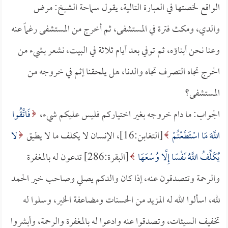
الواقع لخصتها في العبارة التالية، يقول سماحة الشيخ: مرض
والدي، ومكث فترة في المستشفى، ثم أخرج من المستشفى رغماً عنه
وعنا نحن أبناؤه، ثم توفي بعد أيام ثلاثة في البيت، نشعر بشيء من
الحرج تجاه التصرف تجاه والدنا، هل يلحقنا إثم في خروجه من
المستشفى؟
الجواب: ما دام خروجه بغير اختياركم فليس عليكم شيء،
فَاتَّقُوا
اللَّهَ مَا اسْتَطَعْتُمْ
[التغابن:16]، الإنسان لا يكلف ما لا يطيق
لا
يُكَلِّفُ اللَّهُ نَفْسًا إِلَّا وُسْعَهَا
[البقرة:286] تدعون له بالمغفرة
والرحمة وتتصدقون عنه، إذا كان والدكم يصلي وصاحب خير الحمد
لله، اسألوا الله له المزيد من الحسنات ومضاعفة الخير، وسلوا له
تخفيف السيئات، وتصدقوا عنه وادعوا له بالمغفرة والرحمة، وأبشروا