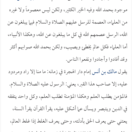
موجود بحمد الله وفيه الخير الكثير، ولكن ليس معصوماً ولا غيره
من العلماء، العصمة للرسل عليهم الصلاة والسلام فيما يبلغون عن
الله، الرسل عصمهم الله في كل ما يبلغون عن الله، وهكذا الأنبياء،
أما العلماء فكل عالم يخطئ ويصيب، ولكن بحمد الله صوابهم أكثر
وقد أفادوا وأجادوا ونفعوا الناس.
يقول
مالك بن أنس
إمام دار الهجرة في زمانه: ما منا إلا راد ومردود
عليه، إلا صاحب هذا القبر، يعني: الرسول عليه الصلاة والسلام.
فالمؤمن يطلب العلم وهكذا المؤمنة تطلب العلم، وكل واحد يتفقه
في الدين ويتبصر ويسأل عما أشكل عليه، يقرأ القرآن يقرأ السنة،
يعتني حتى يعرف الحق بأدلته، وحتى يعرف الغلط إذا غلط العالم،