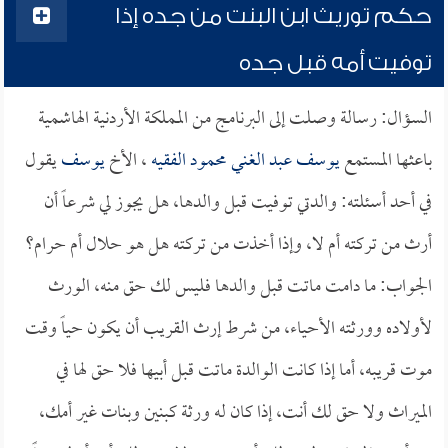
حكم توريث ابن البنت من جده إذا
توفيت أمه قبل جده
السؤال: رسالة وصلت إلى البرنامج من المملكة الأردنية الهاشمية
باعثها المستمع
يوسف عبد الغني محمود الفقيه
، الأخ
يوسف
يقول
في أحد أسئلته: والدتي توفيت قبل والدها، هل يجوز لي شرعاً أن
أرث من تركته أم لا، وإذا أخذت من تركته هل هو حلال أم حرام؟
الجواب: ما دامت ماتت قبل والدها فليس لك حق منه، الورث
لأولاده وورثته الأحياء، من شرط إرث القريب أن يكون حياً وقت
موت قريبه، أما إذا كانت الوالدة ماتت قبل أبيها فلا حق لها في
الميراث ولا حق لك أنت، إذا كان له ورثة كبنين وبنات غير أمك،