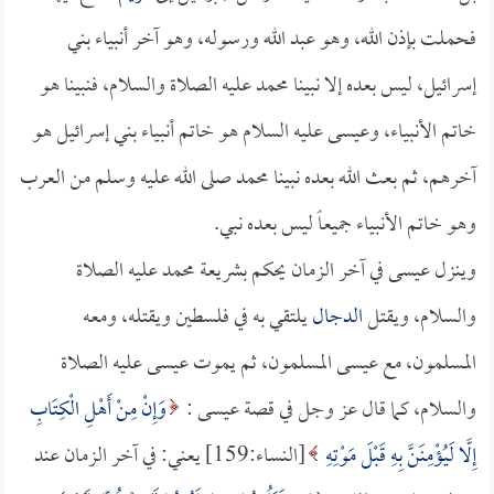
فحملت بإذن الله، وهو عبد الله ورسوله، وهو آخر أنبياء بني
إسرائيل، ليس بعده إلا نبينا محمد عليه الصلاة والسلام، فنبينا هو
خاتم الأنبياء، وعيسى عليه السلام هو خاتم أنبياء بني إسرائيل هو
آخرهم، ثم بعث الله بعده نبينا محمد صلى الله عليه وسلم من العرب
وهو خاتم الأنبياء جميعاً ليس بعده نبي.
وينزل عيسى في آخر الزمان يحكم بشريعة محمد عليه الصلاة
والسلام، ويقتل
الدجال
يلتقي به في فلسطين ويقتله، ومعه
المسلمون، مع عيسى المسلمون، ثم يموت عيسى عليه الصلاة
والسلام، كما قال عز وجل في قصة عيسى :
وَإِنْ مِنْ أَهْلِ الْكِتَابِ
إِلَّا لَيُؤْمِنَنَّ بِهِ قَبْلَ مَوْتِهِ
[النساء:159] يعني: في آخر الزمان عند