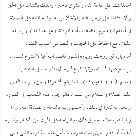
استقامتك على طاعة الله، وأبشري بالخير، وعليك بالثبات على الحق
والاستقامة على توحيد الله والإخلاص له، والمحافظة على الصلاة
في أوقاتها، وصوم رمضان، وأداء الزكاة، وغير هذا مما أوجب الله
عليك، مع الحفاظ على الحجاب والبعد عن أسباب الفتنة.
أما زيارة قبر زوجك وزيارة القبور فالصواب أنها لا تشرع للنساء،
بل تمنع عنها النساء، وإنما تشرع للرجال، لقوله صلى الله عليه
وسلم: (
زوروا القبور؛ فإنها تذكركم الآخرة
) ولعن زائرات القبور
عليه الصلاة والسلام من النساء، فالواجب عدم الذهاب إلى القبور،
وادعي له كثيراً في بيتك، وأحسني إليه بالدعاء والصدقة عنه، وأما
زيارة قبره فلا حاجة إلى ذلك، والنياحة على الميت من الكبائر وتضره
أيضاً، أما دمع العين بدون صوت لا بأس عند التذكر، والنبي صلى