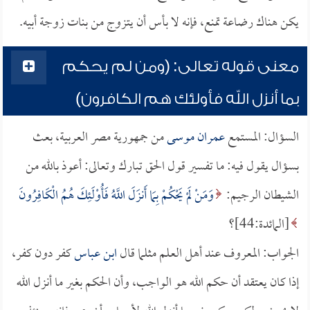
يكن هناك رضاعة تمنع، فإنه لا بأس أن يتزوج من بنات زوجة أبيه.
معنى قوله تعالى: (ومن لم يحكم
بما أنزل الله فأولئك هم الكافرون)
السؤال: المستمع
عمران موسى
من جمهورية مصر العربية، بعث
بسؤال يقول فيه: ما تفسير قول الحق تبارك وتعالى: أعوذ بالله من
الشيطان الرجيم:
وَمَنْ لَمْ يَحْكُمْ بِمَا أَنزَلَ اللَّهُ فَأُوْلَئِكَ هُمُ الْكَافِرُونَ
[المائدة:44]؟
الجواب: المعروف عند أهل العلم مثلما قال
ابن عباس
كفر دون كفر،
إذا كان يعتقد أن حكم الله هو الواجب، وأن الحكم بغير ما أنزل الله