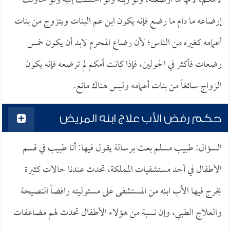
لأمكم، لأنها ما أرضعته، ولو ربته ولو أحسنت إليه ولو حاولت
إرضاعه ما دام ما رضع فإنه يكون ابن عم البنات ويتزوج من بنات
أعمامه كغيره من الناس؛ لأن رضاع المحرم لابد أن يكون خمس
رضعات فأكثر في الحولين، فإذا كانت أمكم لم ترضعه فإنه يكون
الزواج سائغاً من بنات أعمامه وليس هناك مانع.
حكم رفض الأب علاج ابنه المريض
السؤال: طبيب مسلم بعث برسالة يقول فيها: أنا طبيب في قسم
الأطفال في أحد مستشفيات المملكة، تحدث عندنا حالات كثيرة
يخرج فيها الأب ابنه من المستشفى على مسئوليته رافضاً النصيحة
والعلاج الطبي، وإن نسبة من هؤلاء الأطفال تحدث لهم مضاعفات