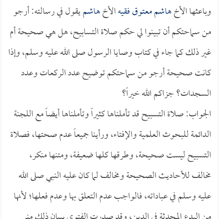
وباعثها الأخ
هاشم معتوق فقيه
الأخ
هاشم
يقول في رسالته: أرجو
من سماحتكم أن تبينوا لي حكم صلاة التسابيح، هل هي صحيحة أم
غير ذلك كما جاء في كتاب وصايا الرسول صلى الله عليه وسلم، وإذا
كانت صحيحة أرجو من سماحتكم توضيح عدد الركعات وعدد
السجدات؟ جزاكم الله خيراً؟
الجواب: صلاة التسبيح قد تأملناها كثيراً وتأملناها أيضاً مع اللجنة
الدائمة للبحوث العلمية والإفتاء، ورأينا جميعاً عدم صحتها، فصلاة
التسبيح ليست صحيحة، وطرقها كلها ضعيفة، ومتنها منكر،
مخالف للأحاديث الصحيحة ومخالف لما كان عليه النبي صلى الله
عليه وسلم في عباداته، فالواجب عدم التعلق بها وعدم فعلها؛ لأنها
من البدع المحدثة في الدين، وقد صدرت الفتوى ببيان ذلك مني