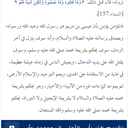
نزوله، قال قبل ذلك:
وَمَا قَتَلُوهُ وَمَا صَلَبُوهُ وَلَكِنْ شُبِّهَ لَهُمْ
[النساء:157].
فالمؤمن يؤمن بأن عيسى بن مريم هو رسول الله وعبد الله ورسوله،
ويصدق برسالته عليه الصلاة والسلام، وأنه سوف ينزل في آخر
الزمان، سوف يحكم بشريعة محمد صلى الله عليه وسلم، وسوف
يقتل الله على يديه
الدجال
، ويعيش الناس في زمانه عيشة عظيمة،
في غاية من الاستقامة على الهدى، ويعم التوحيد والإسلام الأرض،
ثم يموت كما مات غيره من الأنبياء والأخيار، وهو يحكم بشريعة
محمد عليه الصلاة والسلام لا بشريعة الإنجيل ولا التوراة، يحكم
بشريعة محمد صلى الله عليه وسلم والله المستعان.