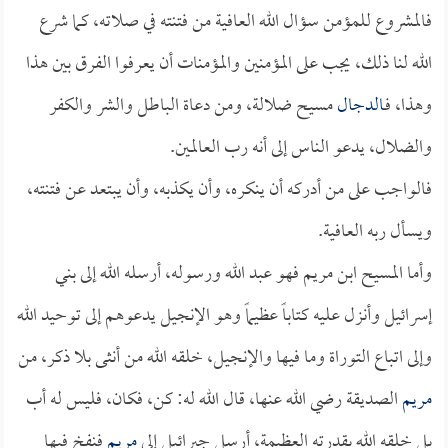
فالمشروع للمؤمن سؤال الله العافية من فتنته في صلاته، كما شرع
الله لنا ذلك، يجب على المؤمنين والمؤمنات أن يعرفوا الفرق بين هذا
وهذا، فـ
الدجال
مسيح ضلالة، ومن دعاة الباطل والشر والكفر
والضلال، يدعو الناس إلى أنه رب العالمين.
فالواجب على من أدركه أن ينكره، وأن يكذبه، وأن يبتعد عن فتنته،
ويسأل ربه العافية.
وأما المسيح ابن مريم فهو عبد الله ورسوله، أرسله الله إلى بني
إسرائيل وأنزل عليه كتاباً عظيماً وهو الإنجيل يدعوهم إلى توحيد الله
وإلى اتباع التوراة وما فيها والإنجيل، خلقه الله من أنثى بلا ذكر، من
مريم
الصديقة رضي الله عنها، قال الله له: كن، فكان، فليس له أب
بل خلقه الله بقدرته العظيمة، أرسل جبرائيل إلى
مريم
فنفخ فيها