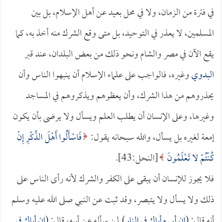
في فترة من الزمان، ولا في محل بعيد عن أهل الإسلام، بل بين
المسلمين، لا يعذر في التوحيد، بل متى وقع الشرك منه أخذ به، كما
يقع الآن في مصر والشام ونحو ذلك من بعض البلدان، عند قبر
البدوي
وغيره، فالواجب على علماء الإسلام أن ينبهوا الناس وأن
يحذروهم من هذا الشرك، وأن يعظوهم ويذكروهم في المساجد
وغيرها، وعلى الإنسان أن يطلب العلم ويسأل ولا يرضى بأن يكون
إمعة لغيره بل يسأل، والله سبحانه يقول:
فَاسْأَلُوا أَهْلَ الذِّكْرِ إِنْ
كُنْتُمْ لا تَعْلَمُونَ
[النحل:43].
فلا يجوز للإنسان أن يبقى على الكفر والشرك لأنه رأى الناس على
ذلك ولا يسأل ولا يتبصر، وقد ثبت عن النبي صلى الله عليه وسلم
أنه قال: (
إن أبي وأباك في النار
) لمن سأله عن أبيه، قال: (
إن أباك في