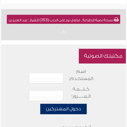
نسخة نصية للطباعة , فتاوى نور على الدرب (353) للشيخ : عبد العزيز بن
باز
مكتبتك الصوتية
اسم
المستخدم:
كـلـــمـة
الـمـــــرور:
دخول المشتركين