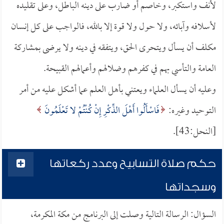
لأنف واستكبر، وخاصم أو ضارب على دينه الباطل، وعلى تقليده
لأسلافه وآبائه، ولا حول ولا قوة إلا بالله، فالواجب على كل إنسان
مكلف أن يسأل ويتحرى الحق، ويتفقه في دينه ولا يرضى بمشاركة
العامة والتأسي بهم في كفرهم وضلالهم وأعمالهم القبيحة.
وعليه أن يسأل العلماء ويعتني بأهل العلم عما أشكل عليه من أمر
التوحيد وغيره:
فَاسْأَلُوا أَهْلَ الذِّكْرِ إِنْ كُنْتُمْ لا تَعْلَمُونَ
[النحل:43].
حكم صلاة التسابيح وعدد ركعاتها
وسجداتها
السؤال: الرسالة التالية وصلت إلى البرنامج من مكة المكرمة،