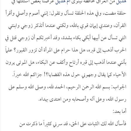
هديل
من العراق محافظة نينوى
أم هديل
عرضنا بعض أسئلتها في
حلقة مضت، وفي هذه الحلقة تسأل وتقول: إنني أصوم وأصلي وأقرأ
القرآن، وعندي إيمان قوي بالله، ولكني عندما أتذكر زوجي وابنتي
التي تسأل عن أبيها أبكي بكاء بشدة، وقد أخبرتكم أن زوجي قتل في
الحرب أذهب إلى قبره، هل هذا حرام على المرأة أن تزور القبور؟ علماً
بأنني عندما أذهب إلى قبره أرتاح وأكف عن البكاء، هل الموتى يرون
الأحياء كما يقال وجهوني حول هذه القضايا؟! جزاكم الله خيراً.
الجواب: بسم الله الرحمن الرحيم، الحمد لله، وصلى الله وسلم على
رسول الله، وعلى آله وأصحابه ومن اهتدى بهداه.
أما بعد:
فأسأل الله لك الثبات على الحق، قد سرني كثيراً ما ذكرت من