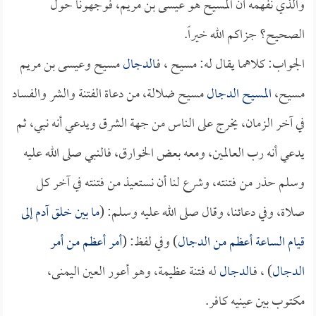
والذي نفهمه أن المسيح هو عيسى بن مريم، فوجهونا حول
الصحيح؟ جزاكم الله خيراً.
الجواب: كلاهما يقال له: مسيح ، فـ
الدجال
مسيح وعيسى بن مريم
مسيح،
المسيح الدجال
مسيح ضلالة، من دعاة الفتنة والشر والفساد
في آخر الزمان، يخرج على الناس من جهة الشرق ويدعي أنه نبي، ثم
يدعي أنه رب العالمين، ومعه بعض الخوارق، فالنبي صلى الله عليه
وسلم حذر من فتنته، وشرع لنا أن نستعيذ من فتنته في آخر كل
صلاة، وفي دعائنا، وقال صلى الله عليه وسلم: (
ما بين خلق آدم إلى
قيام الساعة أعظم من
الدجال
) وفي لفظ: (
أمر أعظم من أمر
الدجال
) ، فـ
الدجال
له فتنة عظيمة، وهو أعور العين اليمنى،
مكتوب بين عينيه كافر.