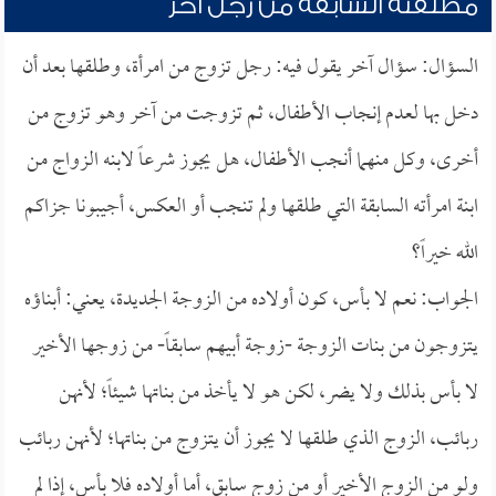
مطلقته السابقة من رجل آخر
السؤال: سؤال آخر يقول فيه: رجل تزوج من امرأة، وطلقها بعد أن
دخل بها لعدم إنجاب الأطفال، ثم تزوجت من آخر وهو تزوج من
أخرى، وكل منهما أنجب الأطفال، هل يجوز شرعاً لابنه الزواج من
ابنة امرأته السابقة التي طلقها ولم تنجب أو العكس، أجيبونا جزاكم
الله خيراً؟
الجواب: نعم لا بأس، كون أولاده من الزوجة الجديدة، يعني: أبناؤه
يتزوجون من بنات الزوجة -زوجة أبيهم سابقاً- من زوجها الأخير
لا بأس بذلك ولا يضر، لكن هو لا يأخذ من بناتها شيئاً؛ لأنهن
ربائب، الزوج الذي طلقها لا يجوز أن يتزوج من بناتها؛ لأنهن ربائب
ولو من الزوج الأخير أو من زوج سابق، أما أولاده فلا بأس، إذا لم