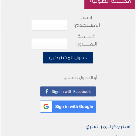
مكتبتك الصوتية
اسم
المستخدم:
كـلـــمـة
الـمـــــرور:
دخول المشتركين
أو الدخول بحساب
استرجاع الرمز السري