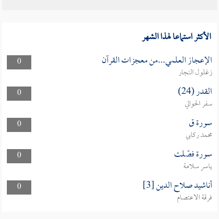
الأكثر استماعا لهذا الشهر
الإعجاز العلمي...من معجزات القرآن
0
زغلول النجار
القدر (24)
0
سفر الحوالي
سورة ق
0
محمد ركابي
سورة فصّلت
0
ياسر سلامة
أناشيد صلاح الدين [3]
0
فرقة الاعتصام