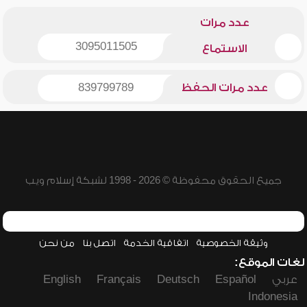
عدد مرات
3095011505
الاستماع
عدد مرات الحفظ
839799789
جميع الحقوق محفوظة © 2026 - 1998 لشبكة إسلام ويب
وثيقة الخصوصية
اتفاقية الخدمة
اتصل بنا
من نحن
لغات الموقع:
عربي
Español
Deutsch
Français
English
Indonesia