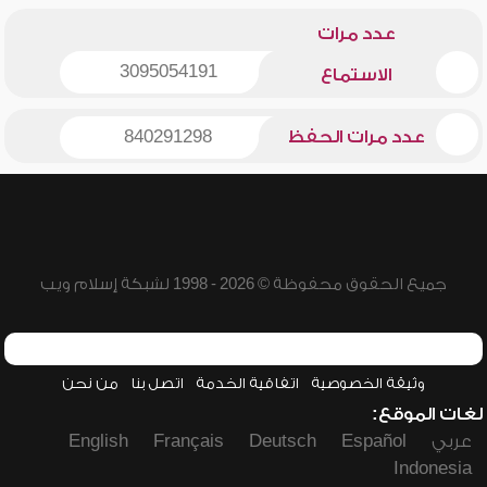
عدد مرات
3095054191
الاستماع
عدد مرات الحفظ
840291298
جميع الحقوق محفوظة © 2026 - 1998 لشبكة إسلام ويب
وثيقة الخصوصية
اتفاقية الخدمة
اتصل بنا
من نحن
لغات الموقع:
عربي
Español
Deutsch
Français
English
Indonesia