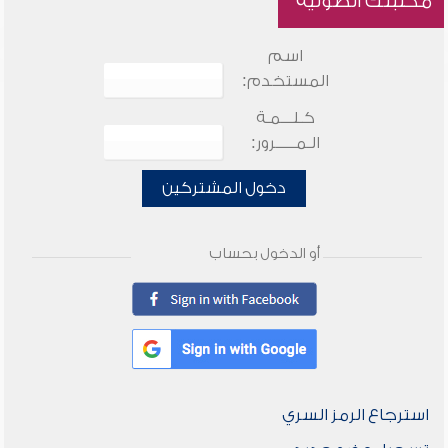
مكتبتك الصوتية
اسم
المستخدم:
كـلـــمـة
الـمـــــرور:
دخول المشتركين
أو الدخول بحساب
استرجاع الرمز السري