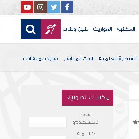
المكتبة
المواريث
بنين وبنات
الشجرة العلمية
البث المباشر
شارك بملفاتك
مكتبتك الصوتية
اسم
المستخدم:
كـلـــمـة