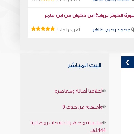
رة الكوثر برواية ابن ذكوان عن ابن عامر
محمد يحيى طاهر
تقييم المادة:
البث المباشر
كتاب تلبيس إبليس 52
ق
أخلاقنا أصالة ومعاصرة
ف
أبو الفرج ابن الجوزي
وأمنهم من خوف 9
سلسلة محاضرات نفحات رمضانية
1444هـ