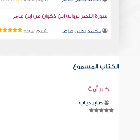
سورة النصر برواية ابن ذكوان عن ابن عامر
محمد يحيى طاهر
تقييم المادة:
الكتاب المسموع
قراءة صوتية لكتاب استمتع بحياتك " كت
في فنون التعامل " - الصغار
محمد العريفي