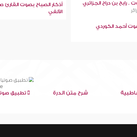
 . رابح بن دراح الجزائري
أذكار الصباح بصوت القارئ ص
ائر
الألفي
صوت أحمد الكوردي
اطبية
شرح متن الدرة
تطبيق صوتي