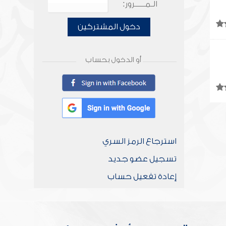
الـمـــــرور:
دخول المشتركين
أو الدخول بحساب
استرجاع الرمز السري
تسجيل عضو جديد
إعادة تفعيل حساب