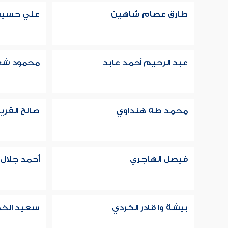
طارق عصام شاهين
علي حسين
عبد الرحيم أحمد عابد
محمود شع
محمد طه هنداوي
صالح القر
فيصل الهاجري
أحمد جلال
بيشة وا قادر الكردي
سعيد الخ