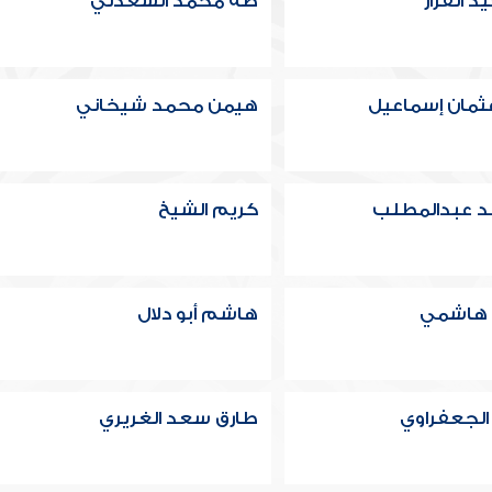
 القزاز
طه محمد السعدني
ثمان إسماعيل
هيمن محمد شيخاني
د عبدالمطلب
كريم الشيخ
 هاشمي
هاشم أبو دلال
الجعفراوي
طارق سعد الغريري