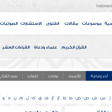
Indones
سية
موسوعات
مقالات
الفتوى
الاستشارات
الصوتيات
القرآن الكريم
علماء ودعاة
القراءات العشر
آخر إضافة
الأسماء
روايات
تلاوات
سور القرآن
ز
س
ش
ص
ض
ط
ظ
ع
غ
ف
ق
ك
ل
م
ن
ه
و