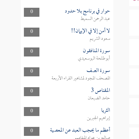
حوار في برنامج بلا حدود
0
عبد الرحمن السميط
لا أمن إلا في الإيمان!!
0
سعود الشريم
سورة المنافقون
0
أبوطلحة البوسعيدي
سورة الصف
0
المصحف المجود لمشاهير القراء الأربعة
المقناص 3
0
حامد الضبعان
الثريا
0
إبراهيم الجبرين
أعظم ما يحجب العبد عن المعصية
0
صالح بن عواد المغامسي