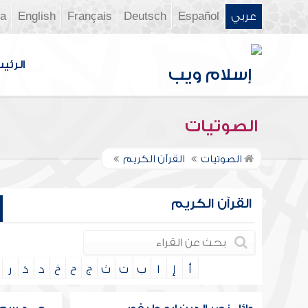
عربي
Español
Deutsch
Français
English
ia
الرئي
الصوتيات
الصوتيات
القرآن الكريم
القرآن الكريم
أ
إ
ا
ب
ت
ث
ج
ح
خ
د
ذ
ر