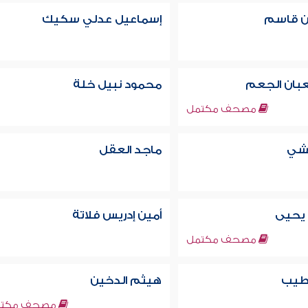
 قاسم
إسماعيل عدلي سكيك
بان الجعم
محمود نبيل خلة
مصحف مكتمل
يشي
ماجد العقل
 يحيى
أمين إدريس فلاتة
مصحف مكتمل
طيب
هيثم الدخين
مصحف مكتم