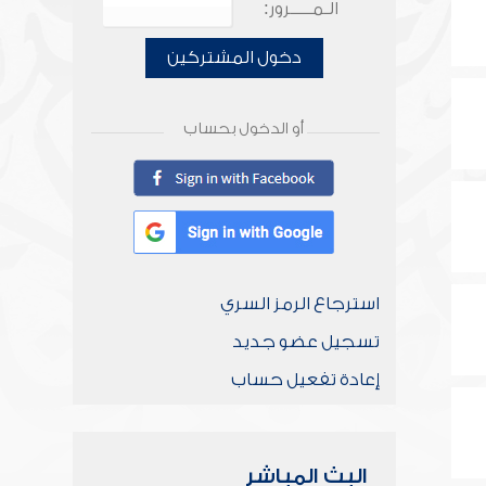
الـمـــــرور:
دخول المشتركين
أو الدخول بحساب
استرجاع الرمز السري
تسجيل عضو جديد
إعادة تفعيل حساب
البث المباشر