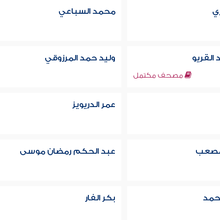
ري
محمد السباعي
 القريو
وليد حمد المرزوقي
مصحف مكتمل
عمر الدريويز
 مصعب
عبد الحكم رمضان موسى
حمد
بكر الفار