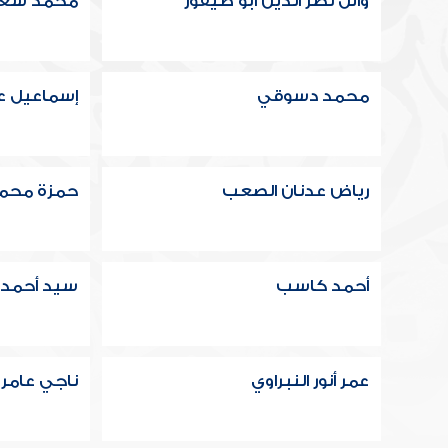
وائل نصر الدين ابو طيفور
محمد سعيد
محمد دسوقي
إسماعيل ع
رياض عدنان الصعب
حمزة محم
أحمد كاسب
سيد أحمد
عمر أنور النبراوي
ناجي عامر 