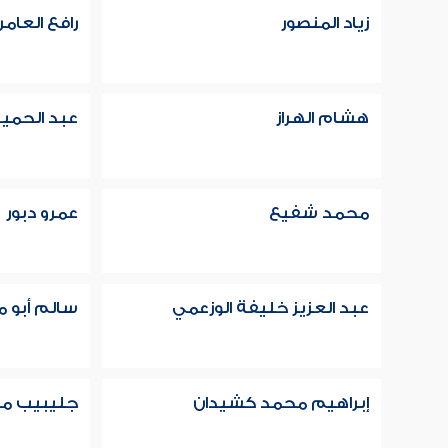
زياد المنصور
رافع العام
هشام الهراز
عبد الحميد
محمد شفيع
عمرو دبور
عبد العزيز خليفة الوزعمي
سالم أبو
إبراهيم محمد كشيدان
جليبيب م