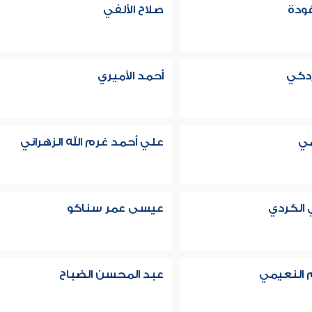
ودة
صلاح الألفي
زدكي
أحمد الأميري
مي
علي أحمد غرم الله الزهراني
 الكردي
عيسى عمر سناكو
 النعيمي
عبد المحسن الضباح