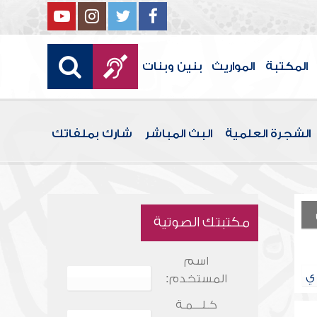
المكتبة
المواريث
بنين وبنات
الشجرة العلمية
البث المباشر
شارك بملفاتك
مكتبتك الصوتية
اسم
ي
المستخدم:
كـلـــمـة