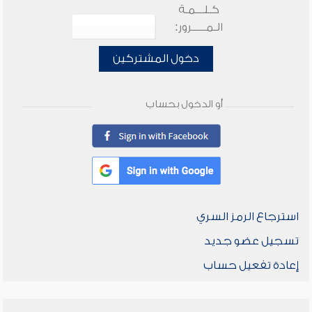
كـلـــمـة
الـمـــــرور:
دخول المشتركين
أو الدخول بحساب
استرجاع الرمز السري
تسجيل عضو جديد
إعادة تفعيل حساب