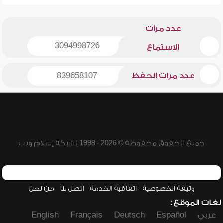
عدد مرات
3094998726
الاستماع
عدد مرات الحفظ
839658107
جميع الحقوق محفوظة © 2026 - 1998 لشبكة إسلام ويب
وثيقة الخصوصية
اتفاقية الخدمة
اتصل بنا
من نحن
لغات الموقع:
عربي
Español
Deutsch
Français
English