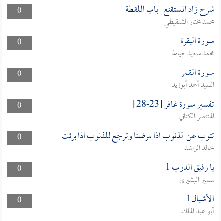
شرح زاد المستقنع_باب اللقطة
0
محمد مختار الشنقيطي
سورة البقرة
0
محمد سعيد خياط
سورة القمر
0
السيد أحمد أبوزيد
تفسير سورة غافر [23-28]
0
المنتصر الكتاني
تتوب عن الذنوب اذا مرضتا وترجع للذنوب اذا برئت
0
خالد الراشد
يا رفيق الدرب 1
0
سمير البشيري
الأشبال1
0
أبو عبد الملك