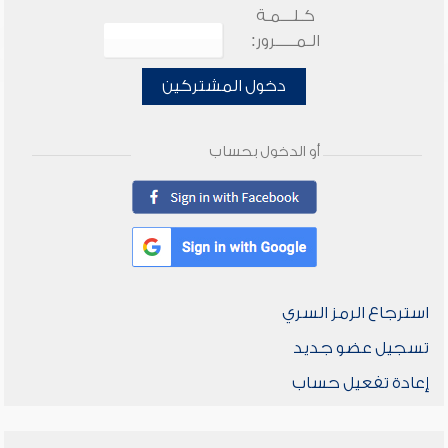
كـلـــمـة
الـمـــــرور:
دخول المشتركين
أو الدخول بحساب
استرجاع الرمز السري
تسجيل عضو جديد
إعادة تفعيل حساب