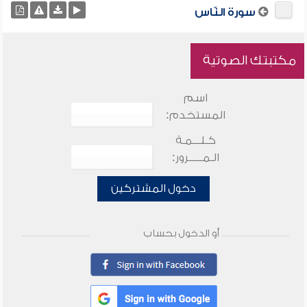
سورة النّاس
مكتبتك الصوتية
اسم
المستخدم:
كـلـــمـة
الـمـــــرور:
دخول المشتركين
أو الدخول بحساب