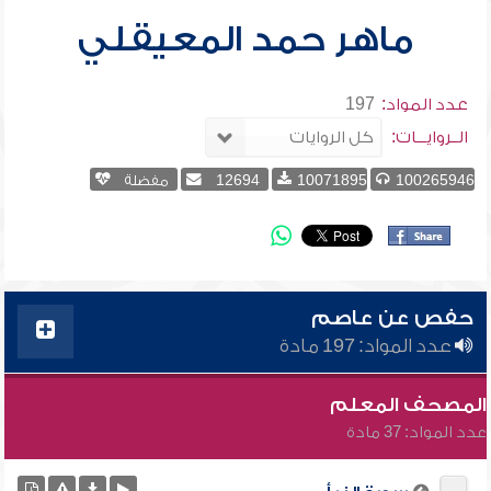
ماهر حمد المعيقلي
عدد المواد:
197
الــروايـــات:
100265946
10071895
12694
مفضلة
حفص عن عاصم
عدد المواد: 197 مادة
المصحف المعلم
عدد المواد: 37 مادة