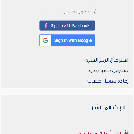
أو الدخول بحساب
استرجاع الرمز السري
تسجيل عضو جديد
إعادة تفعيل حساب
البث المباشر
أخلاقنا أصالة ومعاصرة