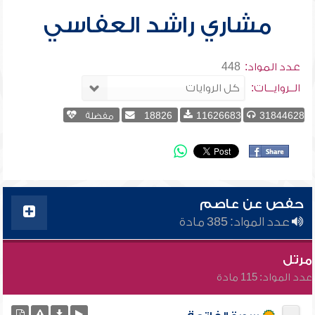
مشاري راشد العفاسي
عدد المواد:
448
الــروايـــات:
31844628
11626683
18826
مفضلة
حفص عن عاصم
عدد المواد: 385 مادة
مرتل
عدد المواد: 115 مادة