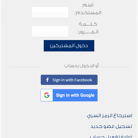
اسم
المستخدم:
كـلـــمـة
الـمـــــرور:
دخول المشتركين
أو الدخول بحساب
استرجاع الرمز السري
تسجيل عضو جديد
إعادة تفعيل حساب