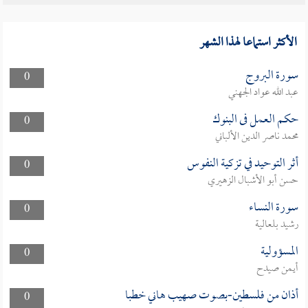
الأكثر استماعا لهذا الشهر
سورة البروج
0
عبد الله عواد الجهني
حكم العمل فى البنوك
0
محمد ناصر الدين الألباني
أثر التوحيد في تزكية النفوس
0
حسن أبو الأشبال الزهيري
سورة النساء
0
رشيد بلعالية
المسؤولية
0
أيمن صيدح
أذان من فلسطين-بصوت صهيب هاني خطبا
0