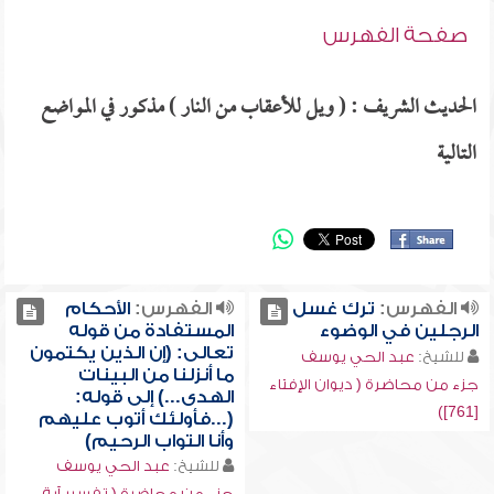
صفحة الفهرس
الحديث الشريف : ( ويل للأعقاب من النار ) مذكور في المواضع
التالية
الفهرس:
ترك غسل
الفهرس:
الأحكام
الرجلين في الوضوء
المستفادة من قوله
تعالى: (إن الذين يكتمون
للشيخ:
عبد الحي يوسف
ما أنزلنا من البينات
جزء من محاضرة ( ديوان الإفتاء
الهدى...) إلى قوله:
[761])
(...فأولئك أتوب عليهم
وأنا التواب الرحيم)
للشيخ:
عبد الحي يوسف
جزء من محاضرة ( تفسير آية -