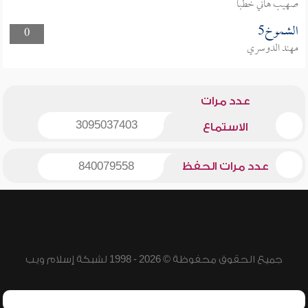
صهيب هاني خطبا
الشموخ5
0
مهند الدوسري
عدد مرات
3095037403
الاستماع
عدد مرات الحفظ
840079558
جميع الحقوق محفوظة © 2026 - 1998 لشبكة إسلام ويب