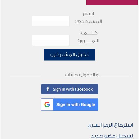
اسم
المستخدم:
كـلـــمـة
الـمـــــرور:
دخول المشتركين
أو الدخول بحساب
استرجاع الرمز السري
تسجيل عضو جديد