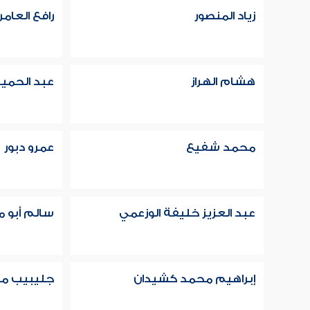
زياد المنصور
رافع العام
هشام الهراز
عبد الحميد
محمد شفيع
عمرو دبور
عبد العزيز خليفة الوزعمي
سالم أبو
إبراهيم محمد كشيدان
جليبيب م