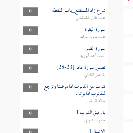
شرح زاد المستقنع_باب اللقطة
0
محمد مختار الشنقيطي
سورة البقرة
0
محمد سعيد خياط
سورة القمر
0
السيد أحمد أبوزيد
تفسير سورة غافر [23-28]
0
المنتصر الكتاني
تتوب عن الذنوب اذا مرضتا وترجع
0
للذنوب اذا برئت
خالد الراشد
يا رفيق الدرب 1
0
سمير البشيري
الأشبال1
0