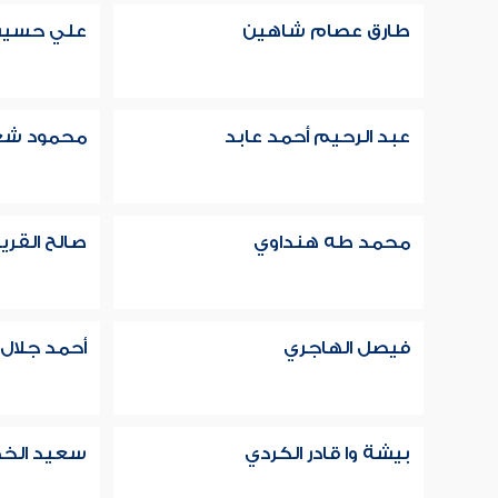
طارق عصام شاهين
علي حسين
عبد الرحيم أحمد عابد
محمود شع
محمد طه هنداوي
صالح القر
فيصل الهاجري
أحمد جلال
بيشة وا قادر الكردي
سعيد الخ