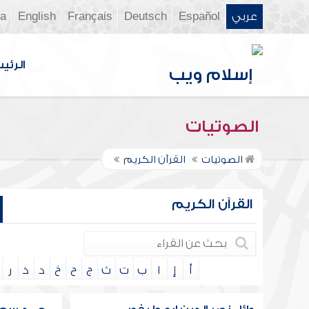
عربي
Español
Deutsch
Français
English
ia
الرئي
الصوتيات
الصوتيات
القرآن الكريم
القرآن الكريم
أ
إ
ا
ب
ت
ث
ج
ح
خ
د
ذ
ر