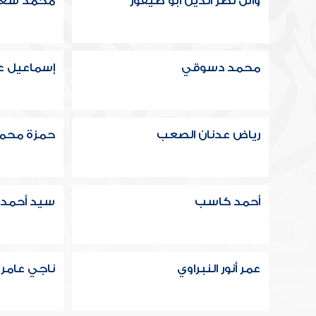
وائل نصر الدين ابو طيفور
محمد سعيد
محمد دسوقي
إسماعيل ع
رياض عدنان الصعب
حمزة محم
أحمد كاسب
سيد أحمد
عمر أنور النبراوي
ناجي عامر 