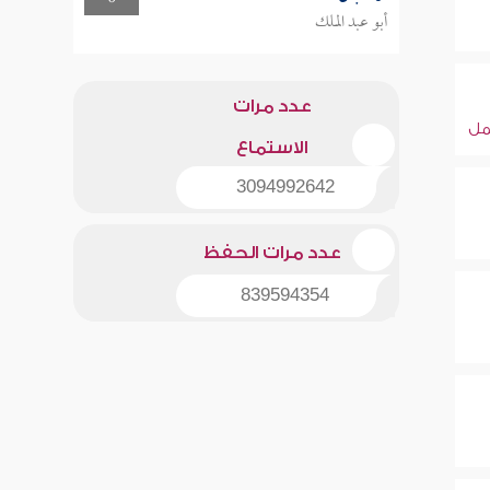
أبو عبد الملك
عدد مرات
ل
الاستماع
3094992642
عدد مرات الحفظ
839594354