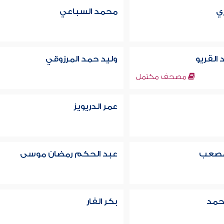
ري
محمد السباعي
 القريو
وليد حمد المرزوقي
مصحف مكتمل
عمر الدريويز
 مصعب
عبد الحكم رمضان موسى
حمد
بكر الفار