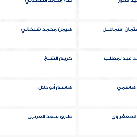
 القزاز
طه محمد السعدني
ثمان إسماعيل
هيمن محمد شيخاني
د عبدالمطلب
كريم الشيخ
 هاشمي
هاشم أبو دلال
الجعفراوي
طارق سعد الغريري