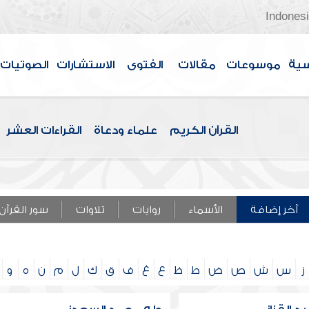
Indones
سية
موسوعات
مقالات
الفتوى
الاستشارات
الصوتيات
القرآن الكريم
علماء ودعاة
القراءات العشر
آخر إضافة
الأسماء
روايات
تلاوات
سور القرآن
ز
س
ش
ص
ض
ط
ظ
ع
غ
ف
ق
ك
ل
م
ن
ه
و