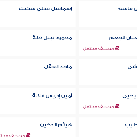
 قاسم
إسماعيل عدلي سكيك
بان الجعم
محمود نبيل خلة
مصحف مكتمل
يشي
ماجد العقل
 يحيى
أمين إدريس فلاتة
مصحف مكتمل
طيب
هيثم الدخين
مصحف مكتم