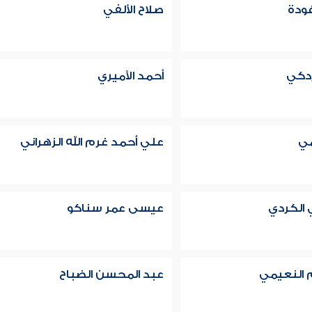
ودة
صلاح الألفي
زدكي
أحمد الأميري
مي
علي أحمد غرم الله الزهراني
 الكردي
عيسى عمر سناكو
 النعيمي
عبد المحسن الضباح