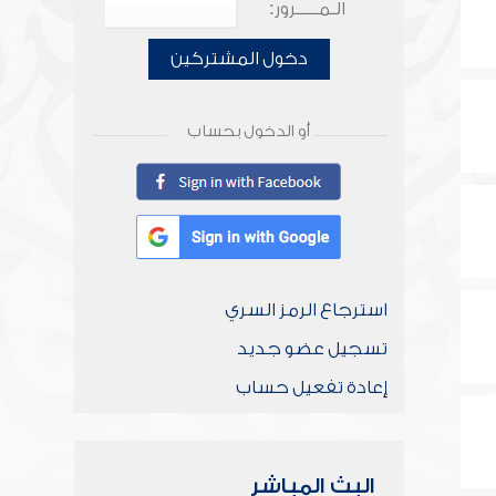
الـمـــــرور:
دخول المشتركين
أو الدخول بحساب
استرجاع الرمز السري
تسجيل عضو جديد
إعادة تفعيل حساب
البث المباشر