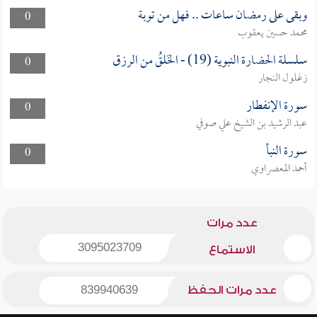
وبقى على رمضان ساعات .. فهل من توبة
0
محمد حسين يعقوب
سلسلة الحضارة النبوية (19) - الخَلقُ من الرزق
0
زغلول النجار
سورة الإنفطار
0
عبد الرشيد بن الشيخ علي صوفي
سورة النبأ
0
أحمد المعصراوي
عدد مرات
3095023709
الاستماع
عدد مرات الحفظ
839940639