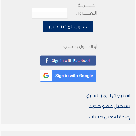
كـلـــمـة
الـمـــــرور:
دخول المشتركين
أو الدخول بحساب
استرجاع الرمز السري
تسجيل عضو جديد
إعادة تفعيل حساب