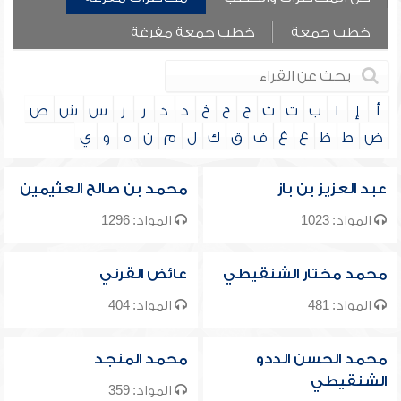
خطب جمعة
خطب جمعة مفرغة
أ
إ
ا
ب
ت
ث
ج
ح
خ
د
ذ
ر
ز
س
ش
ص
ض
ط
ظ
ع
غ
ف
ق
ك
ل
م
ن
ه
و
ي
عبد العزيز بن باز
محمد بن صالح العثيمين
المواد: 1023
المواد: 1296
محمد مختار الشنقيطي
عائض القرني
المواد: 481
المواد: 404
محمد الحسن الددو
محمد المنجد
الشنقيطي
المواد: 359