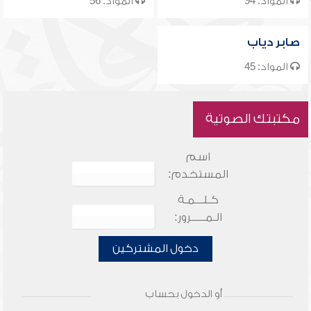
المواد: 94
المواد: 56
صابر دياب
المواد: 45
مكتبتك الصوتية
اسم
المستخدم:
كـلـــمـة
الـمـــــرور:
دخول المشتركين
أو الدخول بحساب