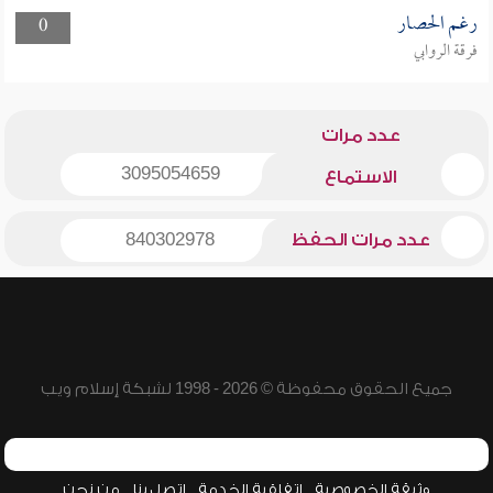
رغم الحصار
0
فرقة الروابي
عدد مرات
3095054659
الاستماع
عدد مرات الحفظ
840302978
جميع الحقوق محفوظة © 2026 - 1998 لشبكة إسلام ويب
وثيقة الخصوصية
اتفاقية الخدمة
اتصل بنا
من نحن