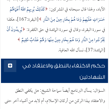
الآباد، ولهذا قال سبحانه في المشركين:
كَذَلِكَ يُرِيهِمُ اللَّهُ أَعْمَالَهُمْ
حَسَرَاتٍ عَلَيْهِمْ وَمَا هُمْ بِخَارِجِينَ مِنَ النَّارِ
[البقرة:167]، هكذا
في سورة البقرة، وقال في سورة المائدة في حق الكفرة:
يُرِيدُونَ أَنْ
يَخْرُجُوا مِنَ النَّارِ وَمَا هُمْ بِخَارِجِينَ مِنْهَا وَلَهُمْ عَذَابٌ مُقِيمٌ
[المائدة:37]، نسأل الله العافية.
حكم الاكتفاء بالنطق والاعتقاد في
الشهادتين
السؤال: يسأل البرنامج أيضاً سماحة الشيخ: هل يكفي النطق
والاعتقاد بهذا الركن من أركان الإسلام، أم لابد من أشياء أخر حتى