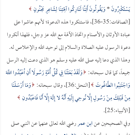
يَسْتَكْبِرُونَ
*
وَيَقُولُونَ أَئِنَّا لَتَارِكُوا آلِهَتِنَا لِشَاعِرٍ مَجْنُونٍ
[الصافات:35-36]، فاستنكروا هذه الدعوة؛ لأنهم عاشوا على
عبادة الأوثان والأصنام واتخاذ الآلهة مع الله عز وجل، فلهذا أنكروا
دعوة الرسول عليه الصلاة والسلام إلى توحيد الله والإخلاص له.
وهذا الذي دعا إليه صلى الله عليه وسلم هو الذي دعت إليه الرسل
جميعاً، كما قال سبحانه:
وَلَقَدْ بَعَثْنَا فِي كُلِّ أُمَّةٍ رَسُولًا أَنِ اُعْبُدُوا اللَّهَ
وَاجْتَنِبُوا الطَّاغُوتَ
[النحل:36]، وقال سبحانه:
وَمَا أَرْسَلْنَا
مِنْ قَبْلِكَ مِنْ رَسُولٍ إِلَّا نُوحِي إِلَيْهِ أَنَّهُ لا إِلَهَ إِلَّا أَنَا فَاعْبُدُونِ
[الأنبياء:25].
وفي الصحيحين عن
ابن عمر
رضي الله تعالى عنهما عن النبي صلى