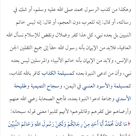
وهكذا من كذب الرسول محمد صلى الله عليه وسلم، أو شك في
رسالته، أو قال: إنه للعرب دون العجم، أو قال: إنه ليس خاتم
النبيين بل بعده نبي، كل هذا كفر وضلال ونقض للإسلام نسأل الله
العافية، فلابد من الإيمان بأنه رسول الله حقاً إلى جميع الثقلين الجن
والإنس، ولابد من الإيمان بأنه خاتم الأنبياء والمرسلين ليس بعده
نبي، وأن من ادعى النبوة بعده كـ
مسيلمة الكذاب
كافر بالله كذاب،
كـ
مسيلمة
و
الأسود العنسي
في اليمن، و
سجاح التميمية
و
طليحة
الأسدي
وجماعة ادعوا النبوة بعده، فأجمع الصحابة رضي الله عنهم
وأرضاهم على كفرهم وقاتلوهم؛ لأنهم كذبوا معنى قوله سبحانه:
مَا كَانَ مُحَمَّدٌ أَبَا أَحَدٍ مِنْ رِجَالِكُمْ وَلَكِنْ رَسُولَ اللَّهِ وَخَاتَمَ النَّبِيِّينَ