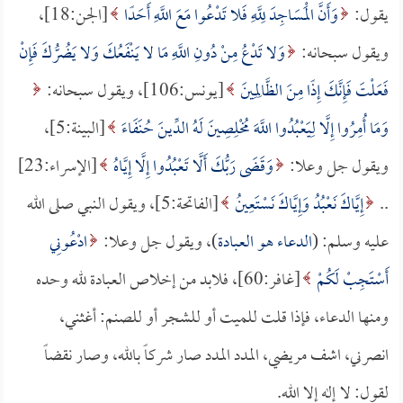
يقول:
وَأَنَّ الْمَسَاجِدَ لِلَّهِ فَلا تَدْعُوا مَعَ اللَّهِ أَحَدًا
[الجن:18]،
ويقول سبحانه:
وَلا تَدْعُ مِنْ دُونِ اللَّهِ مَا لا يَنْفَعُكَ وَلا يَضُرُّكَ فَإِنْ
فَعَلْتَ فَإِنَّكَ إِذًا مِنَ الظَّالِمِينَ
[يونس:106]، ويقول سبحانه:
وَمَا أُمِرُوا إِلَّا لِيَعْبُدُوا اللَّهَ مُخْلِصِينَ لَهُ الدِّينَ حُنَفَاءَ
[البينة:5]،
ويقول جل وعلا:
وَقَضَى رَبُّكَ أَلَّا تَعْبُدُوا إِلَّا إِيَّاهُ
[الإسراء:23]
..
إِيَّاكَ نَعْبُدُ وَإِيَّاكَ نَسْتَعِينُ
[الفاتحة:5]، ويقول النبي صلى الله
عليه وسلم: (
الدعاء هو العبادة
)، ويقول جل وعلا:
ادْعُونِي
أَسْتَجِبْ لَكُمْ
[غافر:60]، فلابد من إخلاص العبادة لله وحده
ومنها الدعاء، فإذا قلت للميت أو للشجر أو للصنم: أغثني،
انصرني، اشف مريضي، المدد المدد صار شركاً بالله، وصار نقضاً
لقول: لا إله إلا الله.