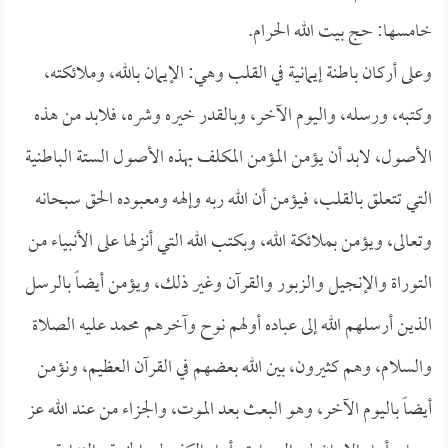
خامسها: حج بيت الله الحرام.
وعلى أركان باطنة إيمانية في القلب وهي: الإيمان بالله، وملائكته،
وكتبه، ورسله، واليوم الآخر، وبالقدر خيره وشره، فلابد من هذه
الأصول، لابد أن يؤمن المؤمن المكلف بهذه الأصول الستة الباطنية
التي تتعلق بالقلب، فيؤمن أن الله ربه وإلهه ومعبوده الحق سبحانه
وتعالى، ويؤمن بملائكة الله، وبكتب الله التي أنزلها على الأنبياء من
التوراة والإنجيل والزبور والقرآن وغير ذلك، ويؤمن أيضاً بالرسل
الذين أرسلهم الله إلى عباده أولهم نوح وآخرهم محمد عليه الصلاة
والسلام، وهم كثيرون، بين الله بعضهم في القرآن العظيم، ونؤمن
أيضاً باليوم الآخر، وهو البعث بعد الموت، والجزاء من عند الله عز