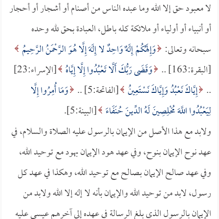
لا معبود حق إلا الله وما عبده الناس من أصنام أو أشجار أو أحجار
أو أنبياء أو أولياء أو ملائكة كله باطل، العبادة بحق لله وحده
سبحانه وتعالى:
وَإِلَهُكُمْ إِلَهٌ وَاحِدٌ لا إِلَهَ إِلَّا هُوَ الرَّحْمَنُ الرَّحِيمُ
[البقرة:163] ..
وَقَضَى رَبُّكَ أَلَّا تَعْبُدُوا إِلَّا إِيَّاهُ
[الإسراء:23]
..
إِيَّاكَ نَعْبُدُ وَإِيَّاكَ نَسْتَعِينُ
[الفاتحة:5] ..
وَمَا أُمِرُوا إِلَّا
لِيَعْبُدُوا اللَّهَ مُخْلِصِينَ لَهُ الدِّينَ حُنَفَاءَ
[البينة:5].
ولابد مع هذا الأصل من الإيمان بالرسول عليه الصلاة والسلام، في
عهد نوح الإيمان بنوح، وفي عهد هود الإيمان بهود مع توحيد الله،
وفي عهد صالح الإيمان بـصالح مع توحيد الله، وهكذا في عهد كل
رسول، لابد من توحيد الله والإيمان بأنه لا إله إلا الله ولابد من
الإيمان بالرسول الذي بلغ الرسالة في عهده إلى آخرهم عيسى عليه