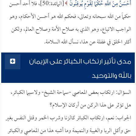
أَحْسَنُ مِنَ اللَّهِ حُكْمًا لِقَوْمٍ يُوقِنُونَ
[المائدة:50]، فلا أحد أحسن
حكماً من الله سبحانه وتعالى، فحكم الله هو أحسن الأحكام، وهو
الواجب الاتباع، وهو الذي به صلاح الأمة وصلاح العالم، ولكن
أكثر الخلق في غفلة عن هذا، نسأل الله السلامة.
مدى تأثير ارتكاب الكبائر على الإيمان
بالله والتوحيد
السؤال: ارتكاب بعض المعاصي -سماحة الشيخ- ولاسيما الكبائر،
هل تؤثر على هذا الركن من أركان الإسلام؟
الجواب: نعم، ارتكاب الكبائر كالزنا وشرب الخمر وقتل النفس بغير
حق وأكل الربا والغيبة والنميمة وما أشبه هذا من المعاصي والكبائر