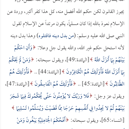
يجوز القانون لكن حكم الله أفضل منه، كل هذا كفر أكبر، وردة عن
الإسلام نعوذ بالله إذا كان مسلماً، يكون مرتداً عن الإسلام لقول
النبي صلى الله عليه وسلم: (
من بدل دينه فاقتلوه
) وهذا بدل دينه
لأنه استحل حكم غير الله، والله يقول جل وعلا:
وَأَنِ احْكُمْ
بَيْنَهُمْ بِمَا أَنزَلَ اللَّهُ
[المائدة:49]، ويقول سبحانه:
وَمَنْ لَمْ يَحْكُمْ
بِمَا أَنزَلَ اللَّهُ فَأُوْلَئِكَ هُمُ الْكَافِرُونَ
[المائدة:44] ..
فَأُوْلَئِكَ هُمُ
الظَّالِمُونَ
[المائدة:45] ..
فَأُوْلَئِكَ هُمُ الْفَاسِقُونَ
[المائدة:47]،
ويقول عز وجل:
فَلا وَرَبِّكَ لا يُؤْمِنُونَ حَتَّى يُحَكِّمُوكَ فِيمَا شَجَرَ
بَيْنَهُمْ ثُمَّ لا يَجِدُوا فِي أَنفُسِهِمْ حَرَجًا مِمَّا قَضَيْتَ وَيُسَلِّمُوا تَسْلِيمًا
[النساء:65]، ويقول سبحانه:
أَفَحُكْمَ الْجَاهِلِيَّةِ يَبْغُونَ وَمَنْ