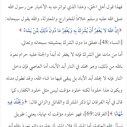
فهذا قول أهل الحق، وهذا الذي تواترت به الأخبار عن رسول الله
صلى الله عليه وسلم خلافاً للخوارج والمعتزلة، والله يقول سبحانه:
إِنَّ اللَّهَ لا يَغْفِرُ أَنْ يُشْرَكَ بِهِ وَيَغْفِرُ مَا دُونَ ذَلِكَ لِمَنْ يَشَاءُ
[النساء:48]، فعلق ما دون الشرك بمشيئته سبحانه وتعالى.
أما من مات على الشرك فإنه لا يغفر له أبداً والجنة عليه حرام نعوذ
بالله من ذلك، وهو مخلد في النار أبد الآباد، أما العاصي فإن دخل
النار فإنه لا يخلد أبد الآباد بل يبقى فيها ما شاء الله، وقد تطول مدته
ويكون هذا خلوداً لكنه خلود مؤقت ليس مثل خلود الكفار، كما
قال في آية الفرقان لما ذكر المشرك والقاتل والزاني قال:
وَيَخْلُدْ فِيهِ
مُهَانًا
[الفرقان:69]، فهو خلود مؤقت له نهاية، يعني: طويل
نسأل الله العافية، أما المشرك فلا، المشرك خلوده دائم نعوذ بالله أبد