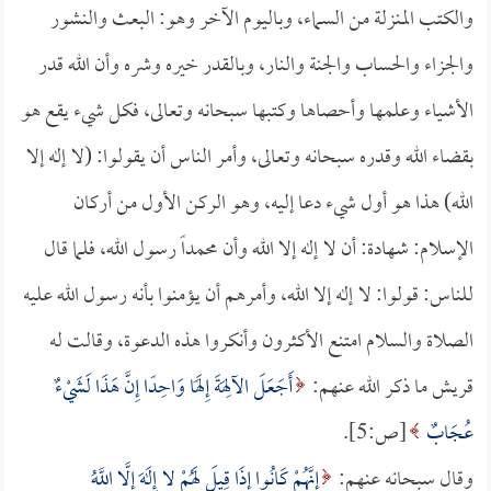
والكتب المنزلة من السماء، وباليوم الآخر وهو: البعث والنشور
والجزاء والحساب والجنة والنار، وبالقدر خيره وشره وأن الله قدر
الأشياء وعلمها وأحصاها وكتبها سبحانه وتعالى، فكل شيء يقع هو
بقضاء الله وقدره سبحانه وتعالى، وأمر الناس أن يقولوا: (لا إله إلا
الله) هذا هو أول شيء دعا إليه، وهو الركن الأول من أركان
الإسلام: شهادة: أن لا إله إلا الله وأن محمداً رسول الله، فلما قال
للناس: قولوا: لا إله إلا الله، وأمرهم أن يؤمنوا بأنه رسول الله عليه
الصلاة والسلام امتنع الأكثرون وأنكروا هذه الدعوة، وقالت له
قريش ما ذكر الله عنهم:
أَجَعَلَ الآلِهَةَ إِلَهًا وَاحِدًا إِنَّ هَذَا لَشَيْءٌ
عُجَابٌ
[ص:5].
وقال سبحانه عنهم:
إِنَّهُمْ كَانُوا إِذَا قِيلَ لَهُمْ لا إِلَهَ إِلَّا اللَّهُ