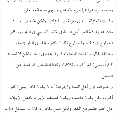
ربهم، ويرتدعوا عما حرم الله عليهم ربهم سبحانه وتعالى.
وقالت المعتزلة : إنه في منزلة بين المنزلتين ولكن يخلد في النار إذا
مات عليها، فخالفوا أهل السنة في تخليد العاصي في النار، ووافقوا
الخوارج في ذلك، والخوارج قالوا: يكفر ويخلد في النار جميعاً،
وطائفة يقال لها: المعتزلة هؤلاء قالوا: يخلد في النار ولكن لا نسميه
كافراً، يعني: كفر أكبر، وكلاهما، وكلتا الطائفتين قد ضلتا عن
السبيل.
والصواب قول أهل السنة والجماعة: أنه لا يكون كافراً يعني: كفر
أكبر، ولكن يكون عاصياً، ويكون ضعيف الإيمان، ناقص الإيمان،
على خطر عظيم من الكفر ولكن ليس بكافر إذا كان ما استحل ذلك،