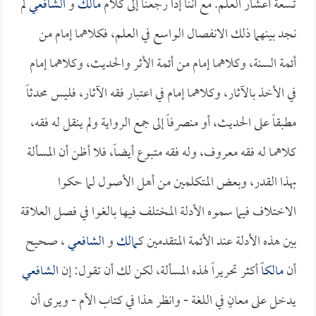
تسعة أعشار العلم. مع أننا إذا رجعنا إلى كلام
مالك
و
الشافعي
لم
نجد بينهما ذلك الانفصال الواسع في العلم، فكلاهما إمام من
أئمة السنة، وكلاهما إمام من أئمة الأثر والحديث، وكلاهما إمام
في الأخذ بالآثار، وكلاهما إمام في اعتبار فقه الآثار، فليس محدثاً
مطبقاً على الحديث، أو منصرفاً إلى جمع الرواية ولم ينقل له فقه،
كلاهما له فقه معروف، وله فقه متبوع أيضاً، فلا أظن أن المسألة
بهذا القدر، وبعض المتكلمين من أهل الأصول لما حكوا
الاختلاف فيما سموه الأدلة المختلف فيها بالغوا في فصل العلاقة
بين هذه الأدلة عند الأئمة المتقدمين كـ
مالك
و
الشافعي
، صحيح
أن
مالكاً
أكثر تحريراً لهذه المسألة، لكن لك أن تقول: إن
الشافعي
يدخل على معانٍ في اللغة - وانظر هذا في كتاب الأم - ويرى أن