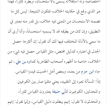
اختصاصه وله استقلاله يسمى بالاستحسان، ويطرد كثيراً، فهذا
هو الذي وقع في حكايته الخلاف، فتكون النتيجة: ليس كل ما
تضمنه الاستحسان من المعنى فيه خلاف، بل قدر منه معتبر في
التطبيق، وإن كان من يطبقه قد لا يسميه استحساناً، وأنا أرى أن
ما سمي بالأدلة المختلف فيها لك أن تقول: إن أكثرها حصل
الجدل في اعتباره كدليل مختص، مثل القياس حصل فيه شيء من
الخلاف، خاصة ما أظهره أصحاب الظاهرية كـ
داود بن علي
، ثم
جاء
ابن حزم
من بعده، وبعض أهل الحديث قيدوا القياس.
إذاً: المسألة تعود إلى التقييد، يعني مثلما صار بين الكوفيين
والمحدثين، الكوفيون كـ
أبي حنيفة
يعتبرون القياس كثيراً،
والمحدثون لا نقول: إنهم يبطلون دليل القياس، وإنما نقول: إنهم