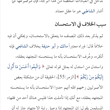
تدخل في العبادات المحضة من هذا الوجه، فإن موضوعها كما
أشار
الشاطبي
هو ما عقل معناه.
سبب الخلاف في الاستحسان
ثم يذكر بعد ذلك المصنف ما يتعلق بالاستحسان، ويحكي أن فيه
خلافاً قال: فيراه معتبراً
مالك
و
أبو حنيفة
بخلاف
الشافعي
فإنه
أنكره، وعُرف الاستحسان بأنه ما يستحسنه المجتهد بعقله،
واستدل من استدل له بمثل قوله تعالى
وَاتَّبِعُوا أَحْسَنَ مَا أُنْزِلَ
إِلَيْكُمْ مِنْ رَبِّكُمْ
[الزمر:55]، الحقيقة أن من مشكلة بعض
الأصوليين رحمهم الله أنهم حدوا الاستحسان بأنه ما يستحسنه
المجتهد بعقله، مع أنك إذا تأملت هذا فليس هناك أحد من فقهاء
المسلمين يقول: إن المجتهد إذا وصل رتبة الاجتهاد جاز له أن