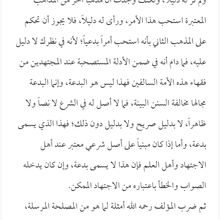
ولم ترَ له دليلاً، ولكنك وجدت أن مذهباً آخر من المذاهب
المعتبرة استحب هذا الأمر، ورأى له دليلاً، فلا يجوز أن تحكم
على المذهب الثاني بأنه استحب أمراً بدعياً؛ لأنه في نظرك لا دليل
عليه، فما دام أنه في ضمن الأدلة المستصحبة عند المجتهدين من
فقهاء هذه الأمة السالفين فهذا ليس هو البدعة، وإنما البدعة
مجالها مخالفة السنن البينة، فما لا أصل له في الشرع لا نصاً ولا
ظاهراً، لا بدليل صريح ولا بدليل دون ذلك؛ فهذا الذي يسمى
بدعة، وأما إذا كان مبنياً على أصل شرعي معتبر عند أهل
الاجتهاد وأهل العلم فإن هذا لا يسمى بدعة، وإن كان يدخله
الصواب والخطأ باعتباره من الاجتهاد الممكن.
ثم ضرب المؤلف رحمه الله أمثلة لما هو من المصلحة المرسلة،