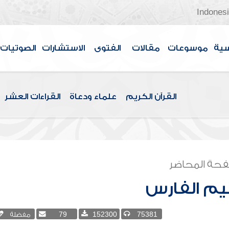
Indones
سية
موسوعات
مقالات
الفتوى
الاستشارات
الصوتيات
القرآن الكريم
علماء ودعاة
القراءات العشر
حة المحاضر
هيم الفارس
75381
152300
79
مفضلة