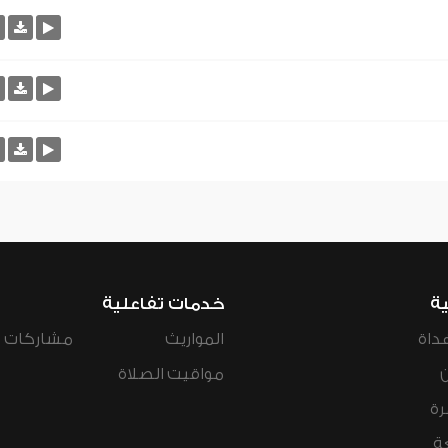
ية
خدمات تفاعلية
داة
المواريث
مشاركات ال
مواقيت الصلاة
رة
ة