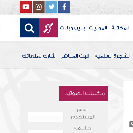
المكتبة
المواريث
بنين وبنات
الشجرة العلمية
البث المباشر
شارك بملفاتك
مكتبتك الصوتية
اسم
المستخدم:
كـلـــمـة