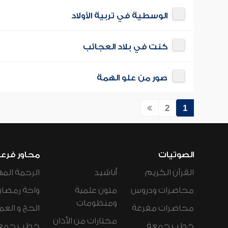
الوسطية في تربية الأولاد
كنت في بلاد العجائب
صور من علو الهمة
2
1
الصوتيات
محاور فرع
القرآن الكريم
أناشيد
الرحمة المه
محاضرات ودروس
متون علمية
واحة رمضان
ومنظومات
محاضرات مفرغة
الحج و العم
مختارات من الأذان
خطب جمعة
خطب جمع