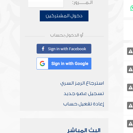
الـمـــــرور:
دخول المشتركين
أو الدخول بحساب
استرجاع الرمز السري
تسجيل عضو جديد
إعادة تفعيل حساب
البث المباشر