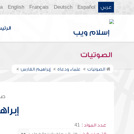
عربي
Español
Deutsch
Français
English
ia
الرئي
الصوتيات
الصوتيات
علماء ودعاة
إبراهيم الفارس
صف
إبرا
عدد المواد :
41