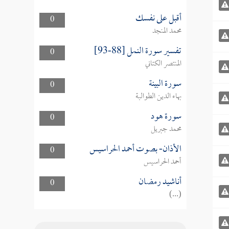
أقبل على نفسك
0
محمد المنجد
تفسير سورة النمل [88-93]
0
المنتصر الكتاني
سورة البينة
0
بهاء الدين الطوالبة
سورة هود
0
محمد جبريل
الأذان- بصوت أحمد الحراسيس
0
أحمد الحراسيس
أناشيد رمضان
0
(...)